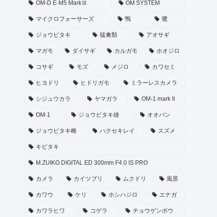
OM-D E-M5 MarkⅢ
OM SYSTEM
マイクロフォーサーズ
鴨
鷺
ジョウビタキ
猛禽類
アオサギ
マガモ
ダイサギ
カルガモ
ホオジロ
コサギ
モズ
メジロ
カワセミ
ヒヨドリ
ヒドリガモ
ミラーレスカメラ
シジュウカラ
ヤマガラ
OM-1 mark II
OM-1
ジョウビタキ雄
オオバン
ジョウビタキ雌
ハクセキレイ
スズメ
キビタキ
M.ZUIKO DIGITAL ED 300mm F4.0 IS PRO
カメラ
カイツブリ
ムクドリ
風景
カワウ
ケリ
ホシハジロ
エナガ
カワラヒワ
コゲラ
チョウゲンボウ