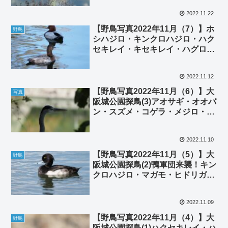
2022.11.22
【野鳥写真2022年11月（7）】ホ
野鳥
シハジロ・キンクロハジロ・ハク
セキレイ・キセキレイ・ハグロセ
キレイ・モズ・コサギ
2022.11.12
【野鳥写真2022年11月（6）】大
写真
阪城公園探鳥(3)アオサギ・オオバ
ン・スズメ・コゲラ・メジロ・ジ
ョウビタキ雄、キビタキ雌
2022.11.10
【野鳥写真2022年11月（5）】大
野鳥
阪城公園探鳥(2)鴨軍団来襲！キン
クロハジロ・マガモ・ヒドリガ
モ・ハシビロガモ・シルバーアッ
プルヤード
2022.11.09
【野鳥写真2022年11月（4）】大
野鳥
阪城公園探鳥(1)ハクセキレイ・ハ