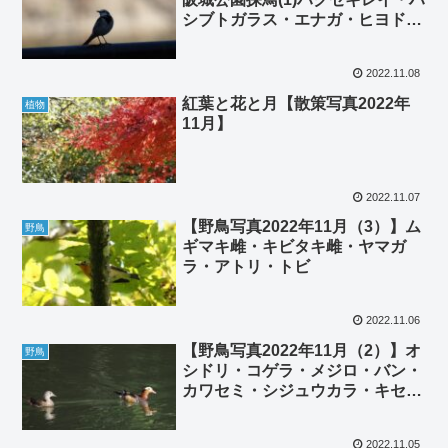
シブトガラス・エナガ・ヒヨド
リ・モズ・ジョウビタキ雌・マミ
チャジナイ雄・マミチャジナイ雌
2022.11.08
紅葉と花と月【散策写真2022年
植物
11月】
2022.11.07
【野鳥写真2022年11月（3）】ム
野鳥
ギマキ雌・キビタキ雌・ヤマガ
ラ・アトリ・トビ
2022.11.06
【野鳥写真2022年11月（2）】オ
野鳥
シドリ・コゲラ・メジロ・バン・
カワセミ・シジュウカラ・キセキ
レイ・ヒヨドリ
2022.11.05