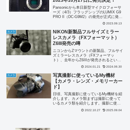
2023年10月27日に発売決定！
Pansonicから本日新型マイクロフォーサ
ーズ（4/3）フラッグシップのLUMIX G9
PRO II（DC-G9M2）の発売が正式に発表
されました。静止撮影に重きを置いたマ
2023.09.13
イクロフォーサーズミラーレスカメラで
す。新型のフラッグシップモデ...
NIKON新製品フルサイズミラー
カメラ
レスカメラ（FXフォーマット）
Z6III発売の噂
ニコンからZマウントの新製品、フルサイ
ズミラーレスカメラ（FXフォーマッ
ト）、去年からZ6IIIが発売されるという
噂が飛び交っています。噂は真実味を帯
2024.01.21
2024.06.30
びてきています。Z6が出たのが2018年11
月、Z6IIが出たのが2020年11月。ニコ
写真撮影に使っているMy機材
カメラ
ン...
【カメラ・レンズ・メモリーカー
ド】
日頃、写真撮影に使っているMy機材を紹
介します。カメラ類まずは撮影に使って
いるカメラ類を紹介します。撮影に使っ
ているカメラ類は、OMデジタルソリュー
2022.10.27
2025.09.04
ションズ：OM-D E-M5 MarkⅢ，OM-1
MarkIISONY：DSC-WX500...