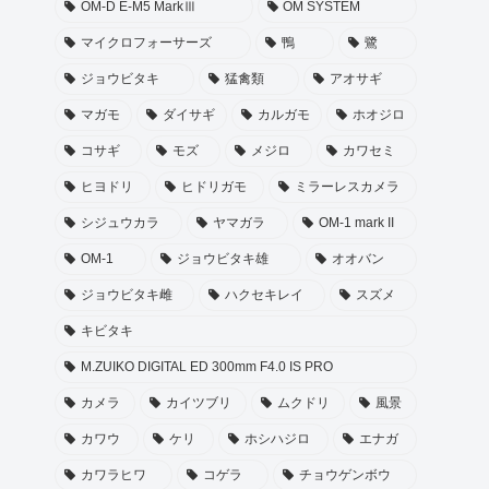
OM-D E-M5 MarkⅢ
OM SYSTEM
マイクロフォーサーズ
鴨
鷺
ジョウビタキ
猛禽類
アオサギ
マガモ
ダイサギ
カルガモ
ホオジロ
コサギ
モズ
メジロ
カワセミ
ヒヨドリ
ヒドリガモ
ミラーレスカメラ
シジュウカラ
ヤマガラ
OM-1 mark II
OM-1
ジョウビタキ雄
オオバン
ジョウビタキ雌
ハクセキレイ
スズメ
キビタキ
M.ZUIKO DIGITAL ED 300mm F4.0 IS PRO
カメラ
カイツブリ
ムクドリ
風景
カワウ
ケリ
ホシハジロ
エナガ
カワラヒワ
コゲラ
チョウゲンボウ