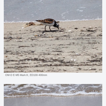
OM-D E-M5 MarkⅢ, ED100-400mm