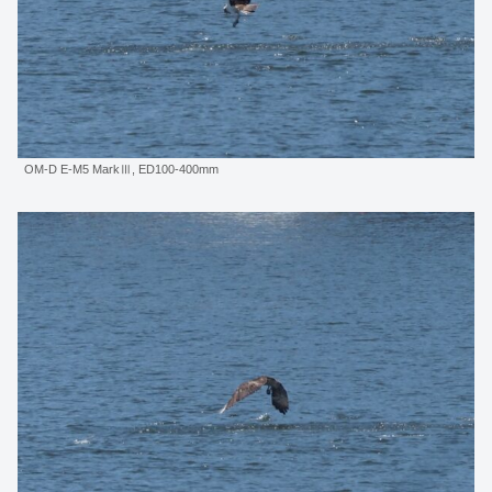
OM-D E-M5 MarkⅢ, ED100-400mm