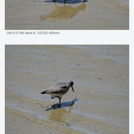
OM-D E-M5 MarkⅢ, ED100-400mm