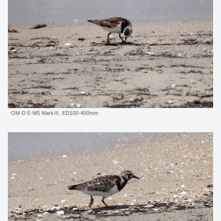
OM-D E-M5 MarkⅢ, ED100-400mm