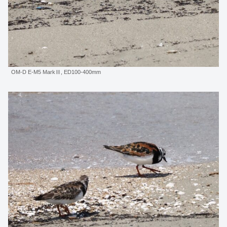
OM-D E-M5 MarkⅢ, ED100-400mm