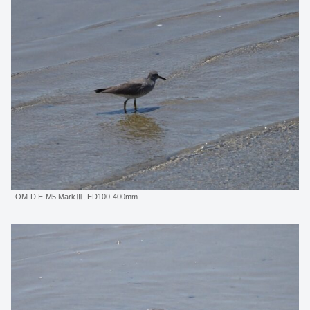
OM-D E-M5 MarkⅢ, ED100-400mm