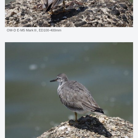
OM-D E-M5 MarkⅢ, ED100-400mm