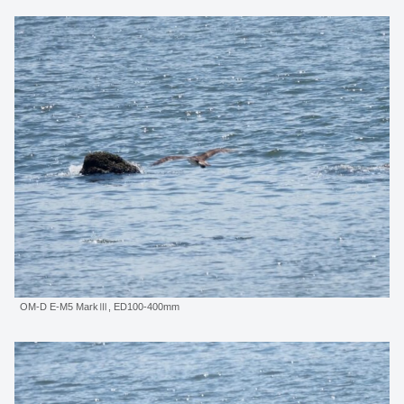
OM-D E-M5 MarkⅢ, ED100-400mm