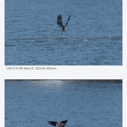
OM-D E-M5 MarkⅢ, ED100-400mm