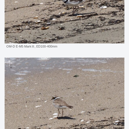
OM-D E-M5 MarkⅢ, ED100-400mm