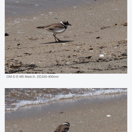
OM-D E-M5 MarkⅢ, ED100-400mm