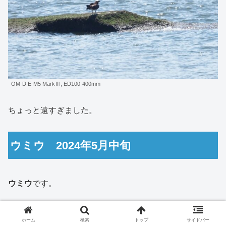
OM-D E-M5 MarkⅢ, ED100-400mm
ちょっと遠すぎました。
ウミウ 2024年5月中旬
ウミウ
です。
ホーム
検索
トップ
サイドバー