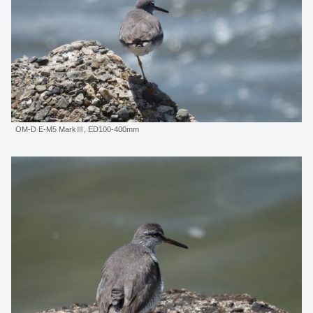
OM-D E-M5 MarkⅢ, ED100-400mm