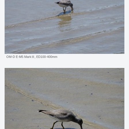
OM-D E-M5 MarkⅢ, ED100-400mm