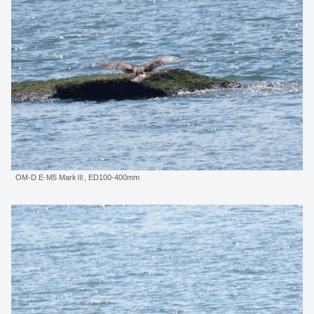
OM-D E-M5 MarkⅢ, ED100-400mm