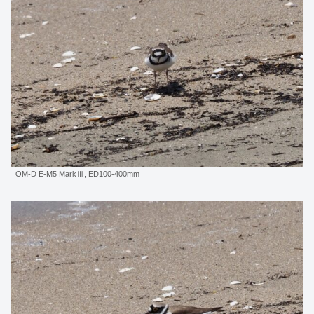
OM-D E-M5 MarkⅢ, ED100-400mm