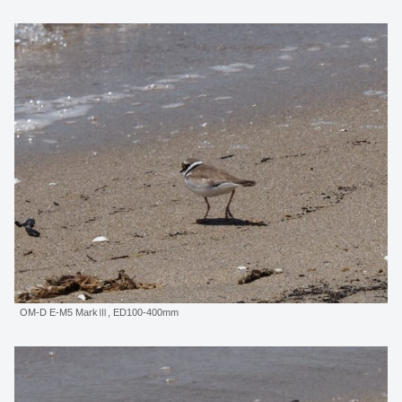
OM-D E-M5 MarkⅢ, ED100-400mm