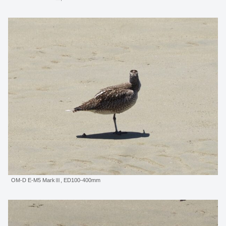
OM-D E-M5 MarkⅢ, ED100-400mm