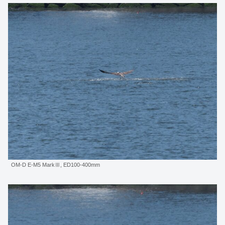
OM-D E-M5 MarkⅢ, ED100-400mm