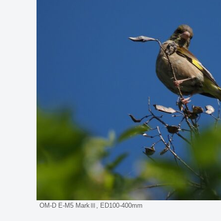
OM-D E-M5 MarkⅢ, ED100-400mm