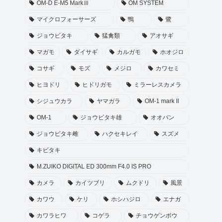
OM-D E-M5 MarkⅢ
OM SYSTEM
マイクロフォーサーズ
鴨
鷺
ジョウビタキ
猛禽類
アオサギ
マガモ
ダイサギ
カルガモ
ホオジロ
コサギ
モズ
メジロ
カワセミ
ヒヨドリ
ヒドリガモ
ミラーレスカメラ
シジュウカラ
ヤマガラ
OM-1 mark II
OM-1
ジョウビタキ雄
オオバン
ジョウビタキ雌
ハクセキレイ
スズメ
キビタキ
M.ZUIKO DIGITAL ED 300mm F4.0 IS PRO
カメラ
カイツブリ
ムクドリ
風景
カワウ
ケリ
ホシハジロ
エナガ
カワラヒワ
コゲラ
チョウゲンボウ