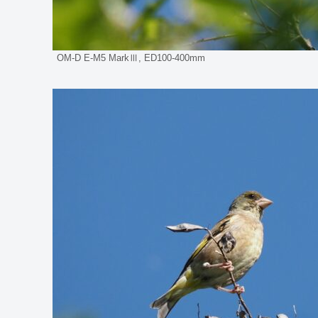
OM-D E-M5 MarkⅢ, ED100-400mm