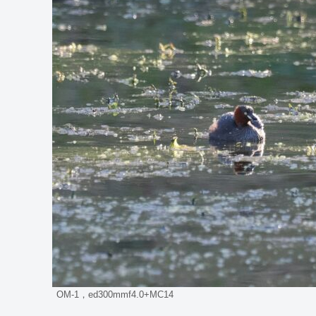
OM-1，ed300mmf4.0+MC14