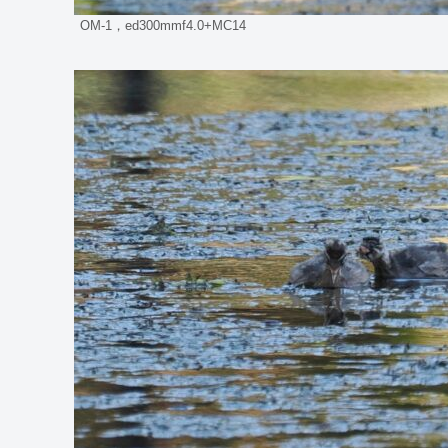
OM-1，ed300mmf4.0+MC14