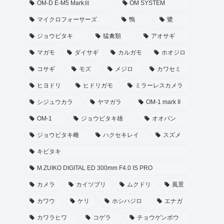
OM-D E-M5 MarkⅢ
OM SYSTEM
マイクロフォーサーズ
鴨
鷺
ジョウビタキ
猛禽類
アオサギ
マガモ
ダイサギ
カルガモ
ホオジロ
コサギ
モズ
メジロ
カワセミ
ヒヨドリ
ヒドリガモ
ミラーレスカメラ
シジュウカラ
ヤマガラ
OM-1 mark II
OM-1
ジョウビタキ雄
オオバン
ジョウビタキ雌
ハクセキレイ
スズメ
キビタキ
M.ZUIKO DIGITAL ED 300mm F4.0 IS PRO
カメラ
カイツブリ
ムクドリ
風景
カワウ
ケリ
ホシハジロ
エナガ
カワラヒワ
コゲラ
チョウゲンボウ