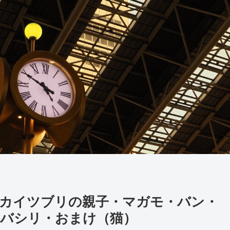
1）】カイツブリの親子・マガモ・バン・
バシリ・おまけ（猫）