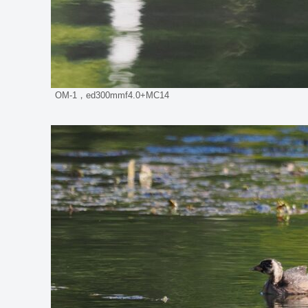
OM-1，ed300mmf4.0+MC14