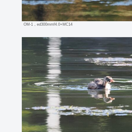
OM-1，ed300mmf4.0+MC14