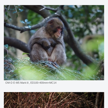
OM-D E-M5 MarkⅢ, ED100-400mm+MC14