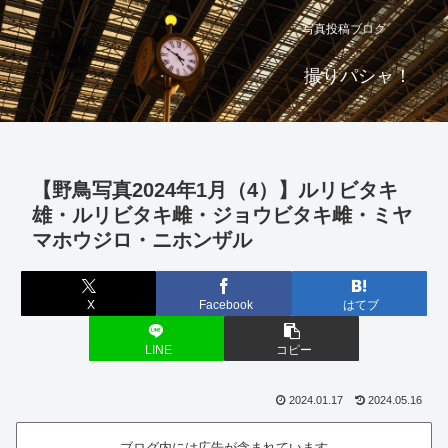
写真投稿ブログ
撮りパシャ！
【野鳥写真2024年1月（4）】ルリビタキ
雄・ルリビタキ雌・ジョウビタキ雌・ミヤ
マホウジロ・ニホンザル
X
Facebook
はてブ
LINE
コピー
2024.01.17
2024.05.16
ブログ内には広告が含まれています