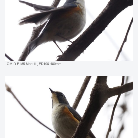
OM-D E-M5 MarkⅢ, ED100-400mm