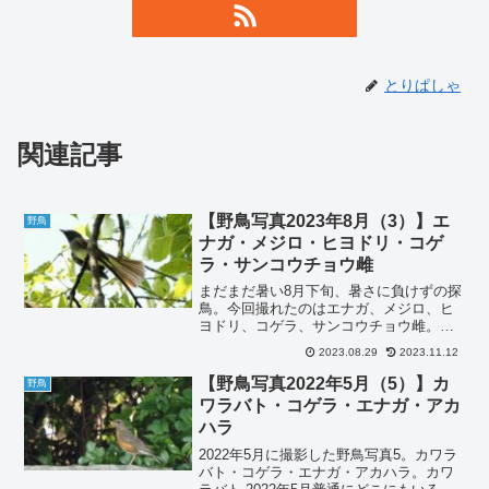
とりぱしゃ
関連記事
【野鳥写真2023年8月（3）】エ
野鳥
ナガ・メジロ・ヒヨドリ・コゲ
ラ・サンコウチョウ雌
まだまだ暑い8月下旬、暑さに負けずの探
鳥。今回撮れたのはエナガ、メジロ、ヒ
ヨドリ、コゲラ、サンコウチョウ雌。エ
ナガ 2023年8月下旬エナガです。メジ
2023.08.29
2023.11.12
ロ 2023年8月下旬メジロです。ヒヨド
リ 2023年8月下旬ヒヨドリです。ヒヨド
【野鳥写真2022年5月（5）】カ
野鳥
リの幼鳥...
ワラバト・コゲラ・エナガ・アカ
ハラ
2022年5月に撮影した野鳥写真5。カワラ
バト・コゲラ・エナガ・アカハラ。カワ