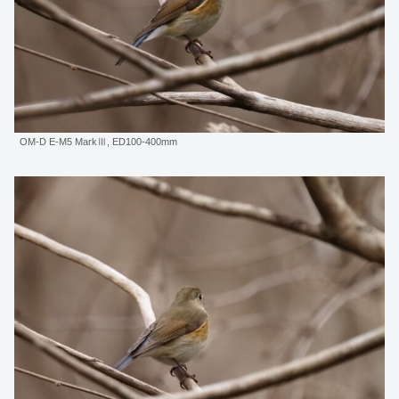
OM-D E-M5 MarkⅢ, ED100-400mm