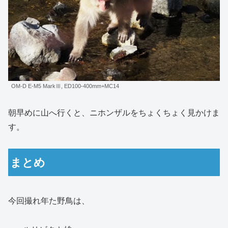
OM-D E-M5 MarkⅢ, ED100-400mm+MC14
朝早めに山へ行くと、ニホンザルをちょくちょく見かけま
す。
まとめ
今回撮れ年た野鳥は、