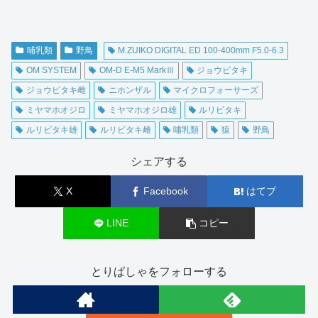
哺乳類
野鳥
M.ZUIKO DIGITAL ED 100-400mm F5.0-6.3
OM SYSTEM
OM-D E-M5 MarkⅢ
ジョウビタキ
ジョウビタキ雌
ニホンザル
マイクロフォーサーズ
ミヤマホオジロ
ミヤマホオジロ雄
ルリビタキ
ルリビタキ雄
ルリビタキ雌
哺乳類
猿
野鳥
シェアする
X
Facebook
はてブ
LINE
コピー
とりぱしゃをフォローする