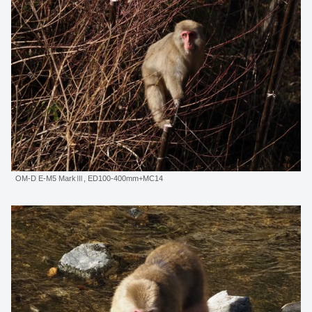
OM-D E-M5 MarkⅢ, ED100-400mm+MC14