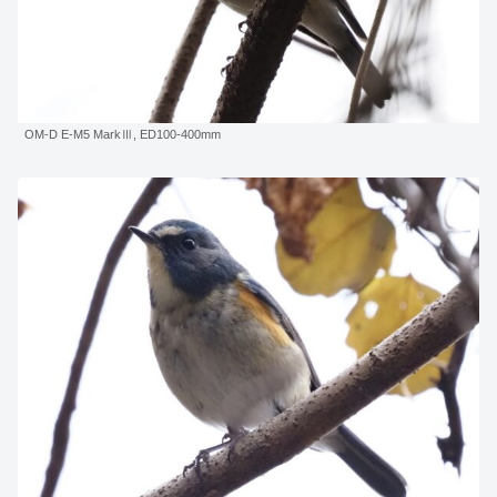
OM-D E-M5 MarkⅢ, ED100-400mm