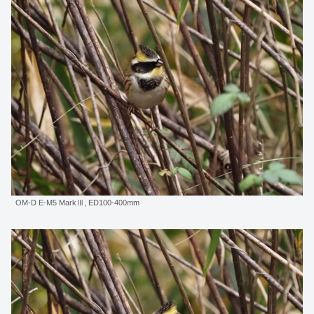
OM-D E-M5 MarkⅢ, ED100-400mm