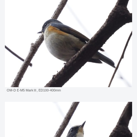
OM-D E-M5 MarkⅢ, ED100-400mm