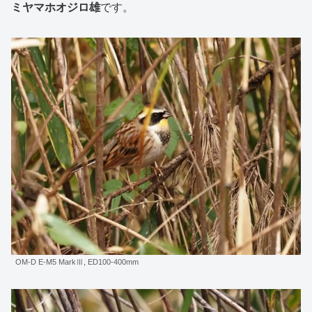
ミヤマホオジロ雄
です。
OM-D E-M5 MarkⅢ, ED100-400mm