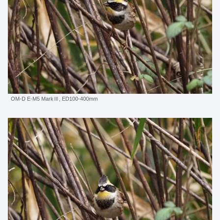
OM-D E-M5 MarkⅢ, ED100-400mm