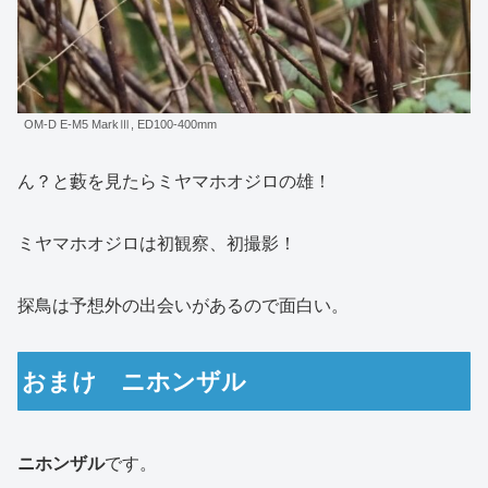
OM-D E-M5 MarkⅢ, ED100-400mm
ん？と藪を見たらミヤマホオジロの雄！
ミヤマホオジロは初観察、初撮影！
探鳥は予想外の出会いがあるので面白い。
おまけ ニホンザル
ニホンザル
です。