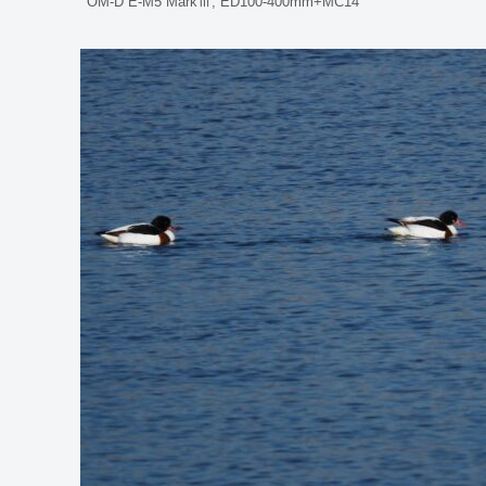
OM-D E-M5 MarkⅢ, ED100-400mm+MC14