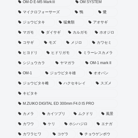
OM-D E-M5 MarkⅢ
OM SYSTEM
マイクロフォーサーズ
鴨
鷺
ジョウビタキ
猛禽類
アオサギ
マガモ
ダイサギ
カルガモ
ホオジロ
コサギ
モズ
メジロ
カワセミ
ヒヨドリ
ヒドリガモ
ミラーレスカメラ
シジュウカラ
ヤマガラ
OM-1 mark II
OM-1
ジョウビタキ雄
オオバン
ジョウビタキ雌
ハクセキレイ
スズメ
キビタキ
M.ZUIKO DIGITAL ED 300mm F4.0 IS PRO
カメラ
カイツブリ
ムクドリ
風景
カワウ
ケリ
ホシハジロ
エナガ
カワラヒワ
コゲラ
チョウゲンボウ