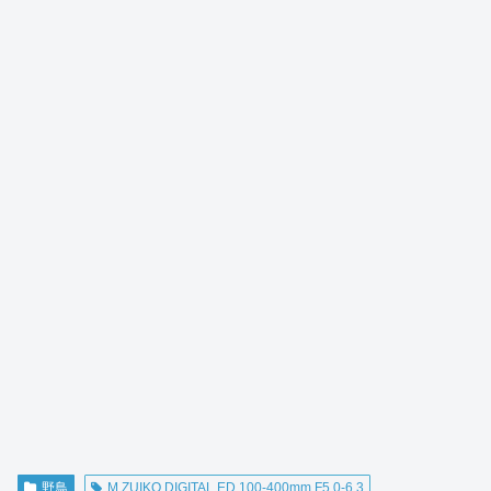
野鳥
M.ZUIKO DIGITAL ED 100-400mm F5.0-6.3