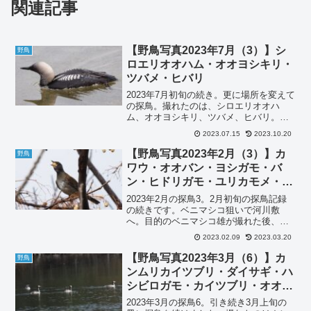
関連記事
【野鳥写真2023年7月（3）】シ
野鳥
ロエリオオハム・オオヨシキリ・
ツバメ・ヒバリ
2023年7月初旬の続き。更に場所を変えて
の探鳥。撮れたのは、シロエリオオハ
ム、オオヨシキリ、ツバメ、ヒバリ。シ
ロエリオオハム 2023年7月初旬シロエリ
2023.07.15
2023.10.20
オオハムです。まだシロエリオオハムが
いました。オオヨシキリ 2023年7月初旬
【野鳥写真2023年2月（3）】カ
野鳥
オオヨシ...
ワウ・オオバン・ヨシガモ・バ
ン・ヒドリガモ・ユリカモメ・カ
ワセミ・ヒクイナ・シロハラ。
2023年2月の探鳥3。2月初旬の探鳥記録
の続きです。ベニマシコ狙いで河川敷
へ。目的のベニマシコ雄が撮れた後、付
近を散策。撮れたのは、カワウ、オオバ
2023.02.09
2023.03.20
ン、ヨシガモ、バン、ヒドリガモ、ユリ
カモメ、カワセミ、ヒクイナ、シロハ
【野鳥写真2023年3月（6）】カ
野鳥
ラ。カワウ 2023年...
ンムリカイツブリ・ダイサギ・ハ
シビロガモ・カイツブリ・オオバ
ン・マガモ
2023年3月の探鳥6。引き続き3月上旬の