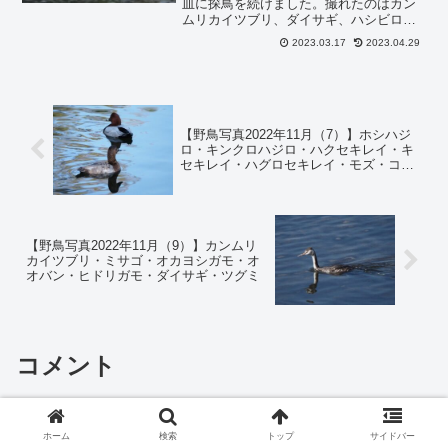
皿に探鳥を続けました。撮れたのはカン
ムリカイツブリ、ダイサギ、ハシビロガ
モ。カイツブリ、オオバン、マガモ。カ
2023.03.17
2023.04.29
ンムリカイツブリ 2023年3月カンムリカ
イツブリです。ダイサギ 2023年3月ダイ
サギで...
【野鳥写真2022年11月（7）】ホシハジ
ロ・キンクロハジロ・ハクセキレイ・キ
セキレイ・ハグロセキレイ・モズ・コサ
ギ
【野鳥写真2022年11月（9）】カンムリ
カイツブリ・ミサゴ・オカヨシガモ・オ
オバン・ヒドリガモ・ダイサギ・ツグミ
コメント
コメントを書き込む
ホーム
検索
トップ
サイドバー