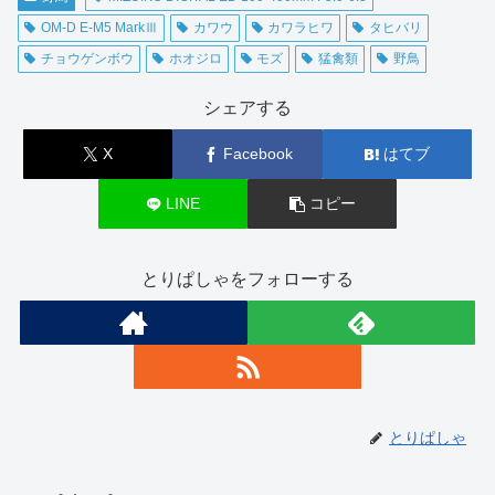
OM-D E-M5 MarkⅢ
カワウ
カワラヒワ
タヒバリ
チョウゲンボウ
ホオジロ
モズ
猛禽類
野鳥
シェアする
X
Facebook
はてブ
LINE
コピー
とりぱしゃをフォローする
とりぱしゃ