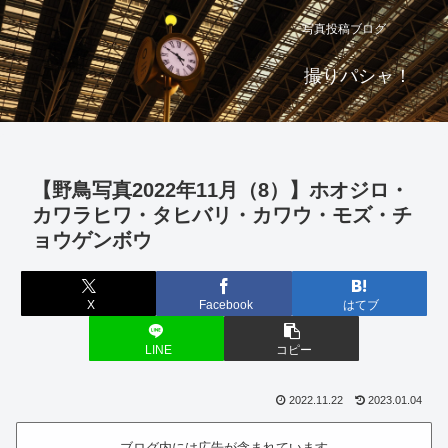
写真投稿ブログ
撮りパシャ！
【野鳥写真2022年11月（8）】ホオジロ・
カワラヒワ・タヒバリ・カワウ・モズ・チ
ョウゲンボウ
X
Facebook
はてブ
LINE
コピー
2022.11.22
2023.01.04
ブログ内には広告が含まれています