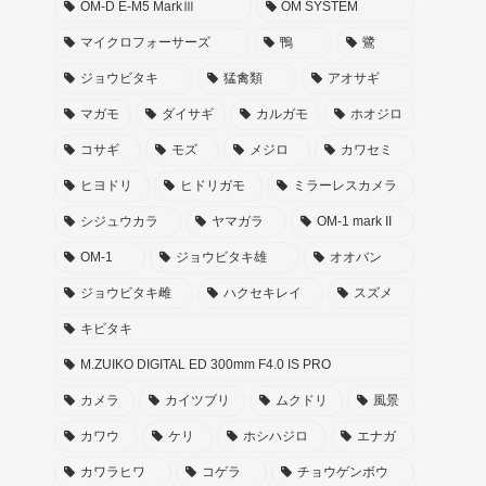
OM-D E-M5 MarkⅢ
OM SYSTEM
マイクロフォーサーズ
鴨
鷺
ジョウビタキ
猛禽類
アオサギ
マガモ
ダイサギ
カルガモ
ホオジロ
コサギ
モズ
メジロ
カワセミ
ヒヨドリ
ヒドリガモ
ミラーレスカメラ
シジュウカラ
ヤマガラ
OM-1 mark II
OM-1
ジョウビタキ雄
オオバン
ジョウビタキ雌
ハクセキレイ
スズメ
キビタキ
M.ZUIKO DIGITAL ED 300mm F4.0 IS PRO
カメラ
カイツブリ
ムクドリ
風景
カワウ
ケリ
ホシハジロ
エナガ
カワラヒワ
コゲラ
チョウゲンボウ