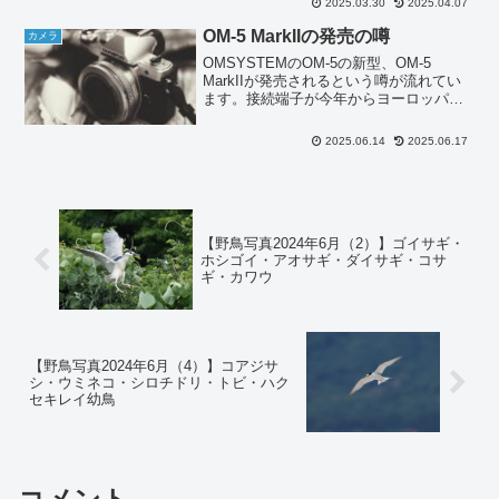
2025.03.30
2025.04.07
ってきます。特に暗い場所の撮影や野鳥
などの野生生物を撮る時に、スマホでは
OM-5 MarkIIの発売の噂
カメラ
思うように撮ることができ...
OMSYSTEMのOM-5の新型、OM-5
MarkIIが発売されるという噂が流れてい
ます。接続端子が今年からヨーロッパで
は販売できないMicro Bを採用しているの
で、そろそろモデルチェンジしないとと
2025.06.14
2025.06.17
思っていましたが、いよいよ新型の
OM-...
【野鳥写真2024年6月（2）】ゴイサギ・
ホシゴイ・アオサギ・ダイサギ・コサ
ギ・カワウ
【野鳥写真2024年6月（4）】コアジサ
シ・ウミネコ・シロチドリ・トビ・ハク
セキレイ幼鳥