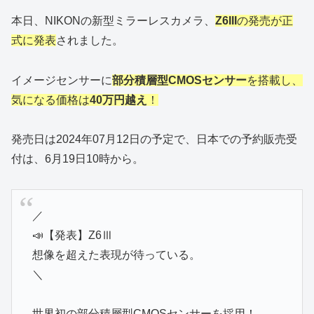
本日、NIKONの新型ミラーレスカメラ、
Z6III
の発売が正
式に発表
されました。
イメージセンサーに
部分積層型CMOSセンサー
を搭載し、
気になる価格は
40万円越え
！
発売日は2024年07月12日の予定で、日本での予約販売受
付は、6月19日10時から。
／
📣【発表】Z6Ⅲ
想像を超えた表現が待っている。
＼
世界初の部分積層型CMOSセンサーを採用！