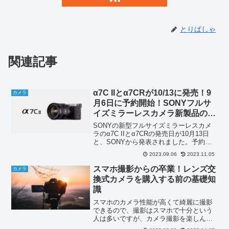
とりぱしゃ
関連記事
α7C IIとα7CRが10/13に発売！9
カメラ
月6日に予約開始！SONYフルサ
イズミラーレスカメラ新製品のス
ペックと価格
SONYの新型フルサイズミラーレスカメ
ラのα7C IIとα7CRの発売日が10月13日
と、SONYから発表されました。予約販
売は9月6日から。フルサイズミラーレス
2023.09.06
2023.11.05
カメラの新製品を2機種同時に発売すると
は恐るべしSONYの企業パワー。気にな
スマホ撮影からの卒業！レンズ交
カメラ
る...
換式カメラを購入する前の基礎知
識
スマホのカメラ性能が高くて綺麗に撮影
できるので、撮影はスマホで十分という
人は多いですが、カメラ撮影を楽しんで
いるとそのうちスマホでは物足りなくな