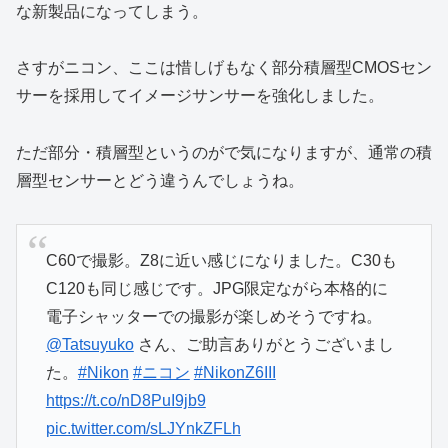
な新製品になってしまう。
さすがニコン、ここは惜しげもなく部分積層型CMOSセン
サーを採用してイメージサンサーを強化しました。
ただ部分・積層型というのがで気になりますが、通常の積
層型センサーとどう違うんでしょうね。
C60で撮影。Z8に近い感じになりました。C30も
C120も同じ感じです。JPG限定ながら本格的に
電子シャッターでの撮影が楽しめそうですね。
@Tatsuyuko
さん、ご助言ありがとうございまし
た。
#Nikon
#ニコン
#NikonZ6III
https://t.co/nD8PuI9jb9
pic.twitter.com/sLJYnkZFLh