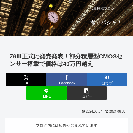
写真投稿ブログ
撮りパシャ！
Z6III正式に発売発表！部分積層型CMOSセ
ンサー搭載で価格は40万円越え
X
Facebook
はてブ
LINE
コピー
2024.06.17
2024.06.30
ブログ内には広告が含まれています