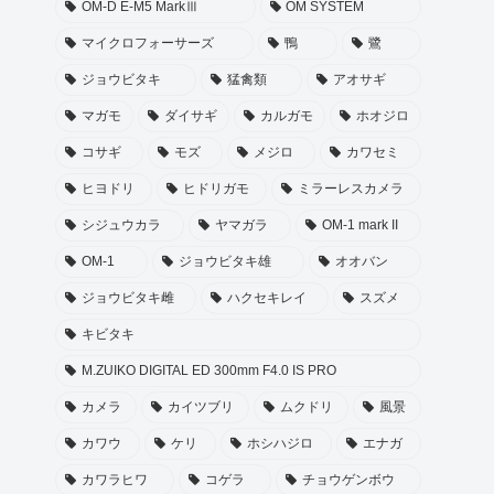
OM-D E-M5 MarkⅢ
OM SYSTEM
マイクロフォーサーズ
鴨
鷺
ジョウビタキ
猛禽類
アオサギ
マガモ
ダイサギ
カルガモ
ホオジロ
コサギ
モズ
メジロ
カワセミ
α6700
ヒヨドリ
ヒドリガモ
ミラーレスカメラ
シジュウカラ
ヤマガラ
OM-1 mark II
SONY
OM-1
ジョウビタキ雄
オオバン
照射型CMOS
Exmor R
ジョウビタキ雌
ハクセキレイ
スズメ
APS-C
キビタキ
2600万画素
M.ZUIKO DIGITAL ED 300mm F4.0 IS PRO
カメラ
カイツブリ
ムクドリ
風景
BIONZ XR
カワウ
ケリ
ホシハジロ
エナガ
00 – 32000
カワラヒワ
コゲラ
チョウゲンボウ