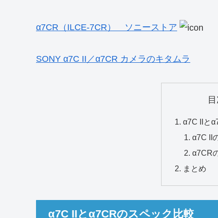
α7CR（ILCE-7CR） ソニーストア
SONY α7C II／α7CR カメラのキタムラ
目
α7C II
α7C 
α7C
まとめ
α7C IIとα7CRのスペック比較