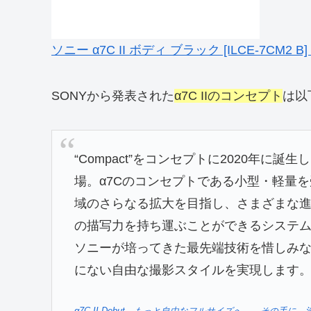
ソニー α7C II ボディ ブラック [ILCE-7CM
SONYから発表された
α7C IIのコンセプト
は以
“Compact”をコンセプトに2020年に誕生
場。α7Cのコンセプトである小型・軽量
域のさらなる拡大を目指し、さまざまな
の描写力を持ち運ぶことができるシステ
ソニーが培ってきた最先端技術を惜しみなく
にない自由な撮影スタイルを実現します