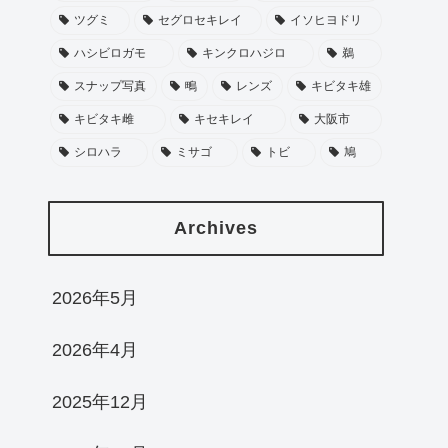
102400
ツグミ
セグロセキレイ
イソヒヨドリ
α6700
ハシビロガモ
キンクロハジロ
鵜
ファスト
スナップ写真
鴫
レンズ
キビタキ雄
イブリッド
キビタキ雌
キセキレイ
大阪市
,動物,鳥,昆虫,
列車,飛行機)
シロハラ
ミサゴ
トビ
鳩
メカ/電子
000-30s(メカ)
Archives
000-30s(電子)
+時 11コマ/s
2026年5月
約493g
236万ドット
2026年4月
〇
2025年12月
詳細を見る