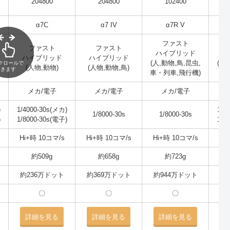
204800
204800
102400
α7C
α7 IV
α7R V
ファスト
ファスト
ファスト
ハイブリッド
ハ
ハイブリッド
ハイブリッド
,
(人,動物,鳥,昆虫,
(人
クロールで
(人物,動物)
(人物,動物,鳥)
きます
車・列車,飛行機)
車,
メカ/電子
メカ/電子
メカ/電子
)
1/4000-30s(メカ)
1/4
1/8000-30s
1/8000-30s
)
1/8000-30s(電子)
1/8
Hi+時 10コマ/s
Hi+時 10コマ/s
Hi+時 10コマ/s
Hi
約509g
約658g
約723g
約236万ドット
約369万ドット
約944万ドット
約
〇
〇
〇
詳細を見る
詳細を見る
詳細を見る