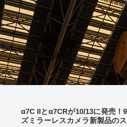
α7C IIとα7CRが10/13に
ズミラーレスカメラ新製品のス