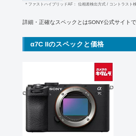
＊ファストハイブリッドAF： 位相差検出方式 / コントラスト
詳細・正確なスペックとはSONY公式サイト
α7C IIのスペックと価格