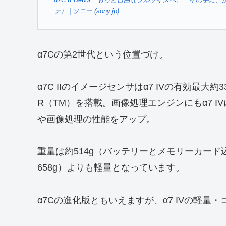
α7C II Debut もっと自由なフルサイズへ。 その手に、洗
ァ） | ソニー (sony.jp)
α7Cの第2世代という位置づけ。
α7C IIのイメージセンサはα7 IVの有効最大約
R（TM）を搭載。画像処理エンジンにもα7 IV
や画像処理の性能をアップ。
重量は約514g（バッテリーとメモリーカード込み
658g）よりも軽量となっています。
α7Cの進化版ともいえますが、α7 IVの軽量