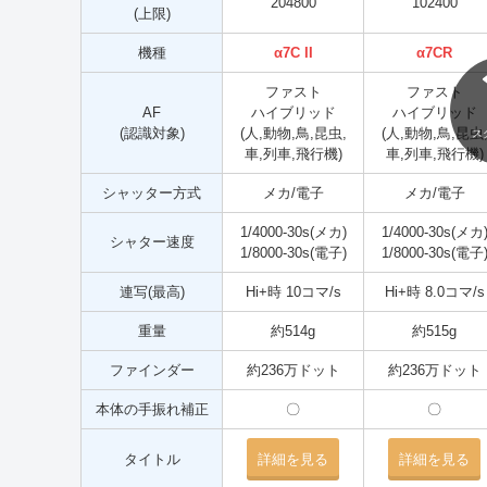
204800
102400
(上限)
機種
α7C II
α7CR
ファスト
ファスト
AF
ハイブリッド
ハイブリッド
(認識対象)
(人,動物,鳥,昆虫,
(人,動物,鳥,昆虫
ス
車,列車,飛行機)
車,列車,飛行機)
シャッター方式
メカ/電子
メカ/電子
1/4000-30s(メカ)
1/4000-30s(メカ
シャター速度
1/8000-30s(電子)
1/8000-30s(電子
連写(最高)
Hi+時 10コマ/s
Hi+時 8.0コマ/s
重量
約514g
約515g
ファインダー
約236万ドット
約236万ドット
本体の手振れ補正
〇
〇
タイトル
詳細を見る
詳細を見る