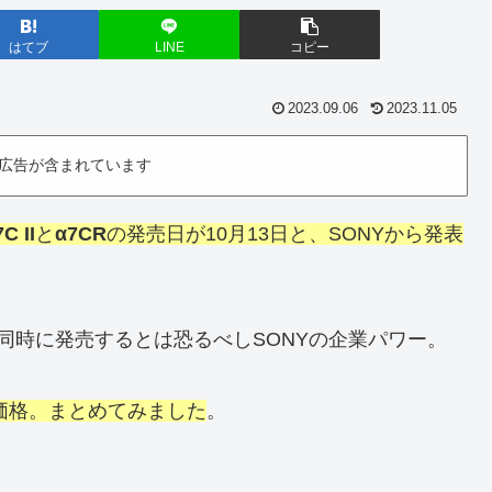
はてブ
LINE
コピー
2023.09.06
2023.11.05
広告が含まれています
C II
と
α7CR
の発売日が10月13日と、SONYから発表
同時に発売するとは恐るべしSONYの企業パワー。
価格
。
まとめてみました
。