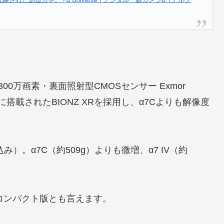
練された創造力を。 | α Universe | デジタル一眼カメラα（アルフ
3300万画素・裏面照射型CMOSセンサー Exmor
に搭載されたBIONZ XRを採用し、α7Cよりも解像度
）。α7C（約509g）よりも微増、α7 IV（約
・コンパクト版とも言えます。