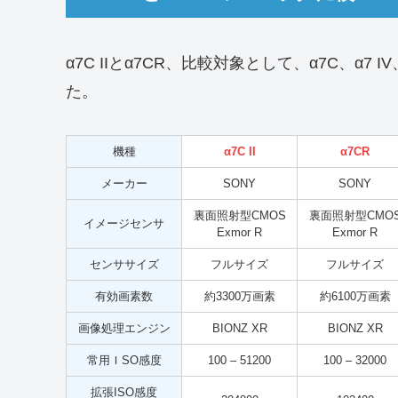
α7C IIとα7CR、比較対象として、α7C、α7 
た。
機種
α7C II
α7CR
メーカー
SONY
SONY
裏面照射型CMOS
裏面照射型CMO
イメージセンサ
Exmor R
Exmor R
センササイズ
フルサイズ
フルサイズ
有効画素数
約3300万画素
約6100万画素
画像処理エンジン
BIONZ XR
BIONZ XR
常用ＩSO感度
100 – 51200
100 – 32000
拡張ISO感度