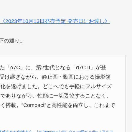
2 B] 《2023年10月13日発売予定 発売日にお渡し》
下の通り。
した「α7C」に、第2世代となる「α7C II」が登
を受け継ぎながら、静止画・動画における撮影領
進化を遂げました。どこへでも手軽にフルサイズ
ムでありながら、性能に一切妥協することなく、
搭載。”Compact”と高性能を両立し、これまで
。