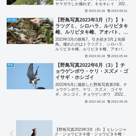
ヤマガラしか撮れず。キセキレイ 2023
年3月キセキレイです。キセキレイは久し
2023.03.28
2023.06.01
ぶり。カワガラス 2023年3月カワガラス
です。カワガラスの撮影はいつもながら
【野鳥写真2023年3月（7）】ト
未分類
暗く...
ラツグミ、シロハラ、ルリビタキ
雌、ルリビタキ雌、アオバト、シ
メ、イカル
2023年3月の探鳥7。引き続き3月上旬探
鳥。撮れたのはトラツグミ、シロハラ、
ルリビタキ雌、ルリビタキ雌、アオバ
ト、シメ、イカル。トラツグミ 2023年3
2023.03.18
2023.05.04
月トラツグミです。藪の中に隠れていた
トラツグミ。なんとか撮らせてくれまし
【野鳥写真2022年6月（3）】チ
野鳥
た。シロハラ ...
ョウゲンボウ・ケリ・スズメ・ゴ
イサギ・ホシゴイ
2022年6月に撮影した野鳥写真第3弾。チ
ョウゲンボウ、ケリ、スズメ、ゴイサ
ギ、ホシゴイ。チョウゲンボウ 2022年6
月チョウゲンボウです。OM-D E-M5
2022.08.16
2022.08.30
MarkⅢの機能、プロキャプチャを使って
飛び立つシーンが撮れました。ケリ
202...
【野鳥写真2023年3月（8）】ヒレンジャ
ク・ジョウビタキ雄・ジョウビタキ雌・