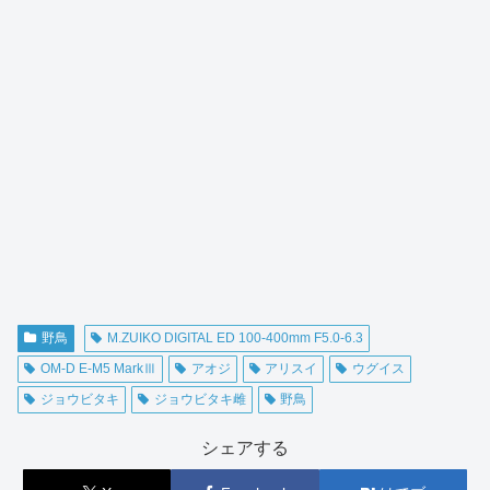
野鳥
M.ZUIKO DIGITAL ED 100-400mm F5.0-6.3
OM-D E-M5 MarkⅢ
アオジ
アリスイ
ウグイス
ジョウビタキ
ジョウビタキ雌
野鳥
シェアする