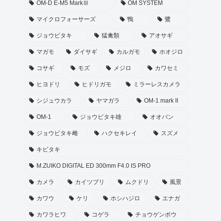
OM-D E-M5 MarkⅢ
OM SYSTEM
マイクロフォーサーズ
鴨
鷺
ジョウビタキ
猛禽類
アオサギ
マガモ
ダイサギ
カルガモ
ホオジロ
コサギ
モズ
メジロ
カワセミ
ヒヨドリ
ヒドリガモ
ミラーレスカメラ
シジュウカラ
ヤマガラ
OM-1 mark II
OM-1
ジョウビタキ雄
オオバン
ジョウビタキ雌
ハクセキレイ
スズメ
キビタキ
M.ZUIKO DIGITAL ED 300mm F4.0 IS PRO
カメラ
カイツブリ
ムクドリ
風景
カワウ
ケリ
ホシハジロ
エナガ
カワラヒワ
コゲラ
チョウゲンボウ