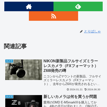
とりぱしゃ
関連記事
NIKON新製品フルサイズミラー
カメラ
レスカメラ（FXフォーマット）
Z6III発売の噂
ニコンからZマウントの新製品、フルサイ
ズミラーレスカメラ（FXフォーマッ
ト）、去年からZ6IIIが発売されるという
噂が飛び交っています。噂は真実味を帯
2024.01.21
2024.06.30
びてきています。Z6が出たのが2018年11
月、Z6IIが出たのが2020年11月。ニコ
新しいカメラは何を買うか問題
カメラ
ン...
愛用のOMD E-M5markIIIを購入してか
ら、4年の月日が流れました。OM-D E-