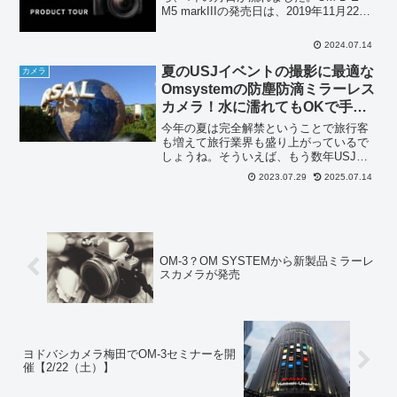
M5 markIIIの発売日は、2019年11月22
日。2022年秋ごろに生産が終了した模
様。4年も使い倒しているものの、まだま
2024.07.14
だ現役でいるのですが、...
夏のUSJイベントの撮影に最適な
カメラ
Omsystemの防塵防滴ミラーレス
カメラ！水に濡れてもOKで手持
ち撮影に最適！
今年の夏は完全解禁ということで旅行客
も増えて旅行業界も盛り上がっているで
しょうね。そういえば、もう数年USJに
行っていない。夏のUSJは、ワンピース
2023.07.29
2025.07.14
や夏のパレードなど楽しいイベントがい
っぱい。と、昔、行った夏のUSJのこと
を思い出していると...
OM-3？OM SYSTEMから新製品ミラーレ
スカメラが発売
ヨドバシカメラ梅田でOM-3セミナーを開
催【2/22（土）】