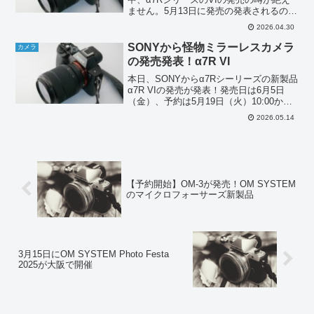
ません。5月13日に発売の発表されるので
はとの話です。Vから大きく進化する所
2026.04.30
は、これまでの情報によると画素数。
6100万画素から6700万画素へ。ただ600
SONYから怪物ミラーレスカメラ
カメラ
万...
の発売発表！α7R VI
本日、SONYからα7Rシーリーズの新製品
α7R VIの発売が発表！発売日は6月5日
（金）、予約は5月19日（火）10:00から
とのこと。α7R VI（ILCE-7RM6）画素数
2026.05.14
は6100万画素から約6680万画素へアッ
プ。ここまではあり得...
【予約開始】OM-3が発売！OM SYSTEM
のマイクロフォーサーズ新製品
3月15日にOM SYSTEM Photo Festa
2025が大阪で開催