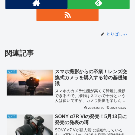
とりぱしゃ
関連記事
スマホ撮影からの卒業！レンズ交
カメラ
換式カメラを購入する前の基礎知
識
スマホのカメラ性能が高くて綺麗に撮影
できるので、撮影はスマホで十分という
人は多いですが、カメラ撮影を楽しんで
いるとそのうちスマホでは物足りなくな
2025.03.30
2025.04.07
ってきます。特に暗い場所の撮影や野鳥
などの野生生物を撮る時に、スマホでは
SONY α7R VIの発売！5月13日に
カメラ
思うように撮ることができ...
発売の発表の噂
SONY α7 Vが超人気で爆売れしている
中、α7RシリーズのVIの発売の噂が絶え