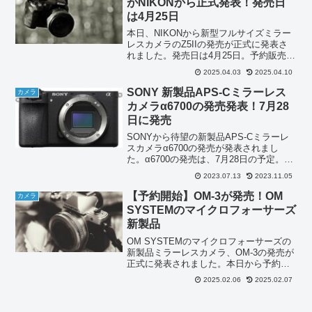
がNIKONから正式発表！発売日
は4月25日
本日、NIKONから新型フルサイズミラー
レスカメラのZ5IIの発売が正式に発表さ
れました。発売日は4月25日。予約販売受
付は4月10日10時より。静止画撮影で丁度
2025.04.03
2025.04.10
良い機能を搭載したコスパ良いフルサイ
ズカメラニコン Z5II 24-50 レン...
SONY 新製品APS-Cミラーレス
カメラ
カメラα6700の発売発表！7月28
日に発売
SONYから待望の新製品APS-Cミラーレ
スカメラα6700の発売が発表されまし
た。α6700の発売は、7月28日の予定。予
約開始は7月18日の模様。価格はオープン
2023.07.13
2023.11.05
価格。ソニー/APS-C/ミラーレス一眼カメ
ラ / α6700 /ILCE-...
【予約開始】OM-3が発売！OM
カメラ
SYSTEMのマイクロフォーサーズ
新製品
OM SYSTEMのマイクロフォーサーズの
新製品ミラーレスカメラ、OM-3の発売が
正式に発表されました。本日から予約受
付開始。発売日は3月1日とのこと。
2025.02.06
2025.02.07
OMSYSTEM OM-3OM-1やOM-1 MarkII
とは違いグリップレスなのでフォ...