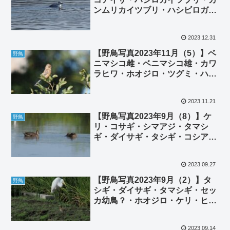
ンムリカイツブリ・ハシビロガ
モ・ツグミ・ヒヨドリ・カワラヒ
ワ・エナガ・モズ・チョウゲンボ
2023.12.31
ウ・ヌートリア
【野鳥写真2023年11月（5）】ベ
野鳥
ニマシコ雌・ベニマシコ雄・カワ
ラヒワ・ホオジロ・ツグミ・ハク
セキレイ・チョウゲンボウ・ムク
ドリ＆ホシムクドリ
2023.11.21
【野鳥写真2023年9月（8）】ケ
野鳥
リ・コサギ・シマアジ・タマシ
ギ・ダイサギ・タシギ・コシアカ
ツバメ・バン雛・チョウゲンボウ
2023.09.27
【野鳥写真2023年9月（2）】タ
野鳥
シギ・ダイサギ・タマシギ・セッ
カ幼鳥？・ホオジロ・ケリ・ヒク
イナ・チョウゲンボウ
2023.09.14