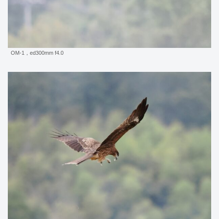
OM-1，ed300mm f4.0