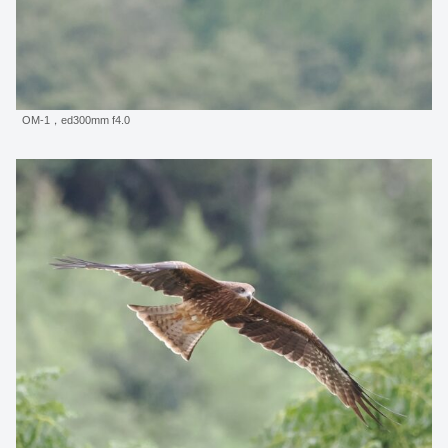
OM-1，ed300mm f4.0