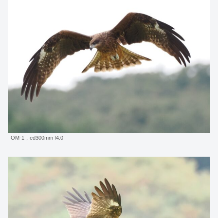
OM-1，ed300mm f4.0