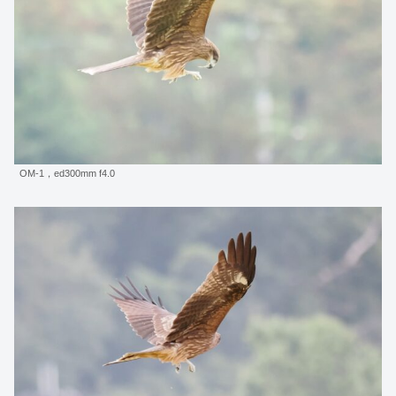
OM-1，ed300mm f4.0