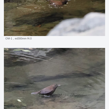
OM-1，ed300mm f4.0