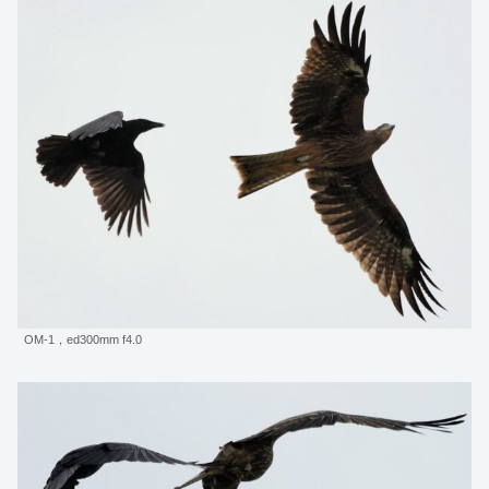
OM-1，ed300mm f4.0