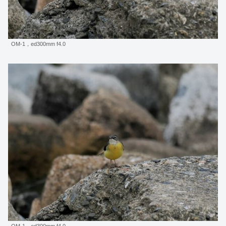
OM-1，ed300mm f4.0