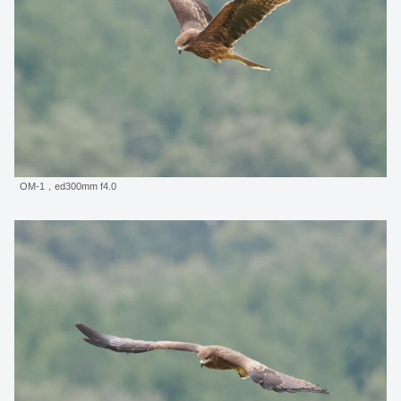
OM-1，ed300mm f4.0