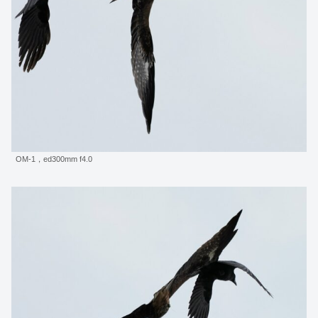
OM-1，ed300mm f4.0