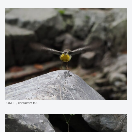
OM-1，ed300mm f4.0