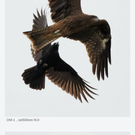
OM-1，ed300mm f4.0