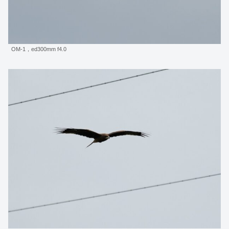
OM-1，ed300mm f4.0