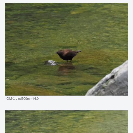
OM-1，ed300mm f4.0