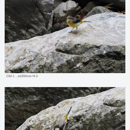
OM-1，ed300mm f4.0