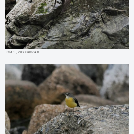
OM-1，ed300mm f4.0