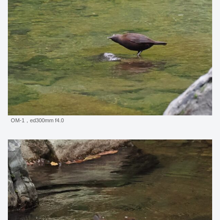
OM-1，ed300mm f4.0