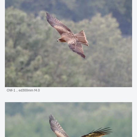
OM-1，ed300mm f4.0