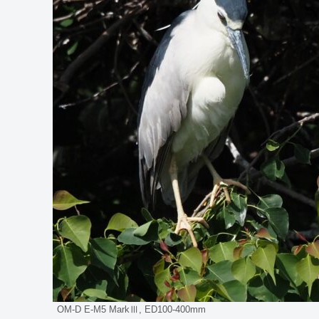
OM-D E-M5 MarkⅢ, ED100-400mm