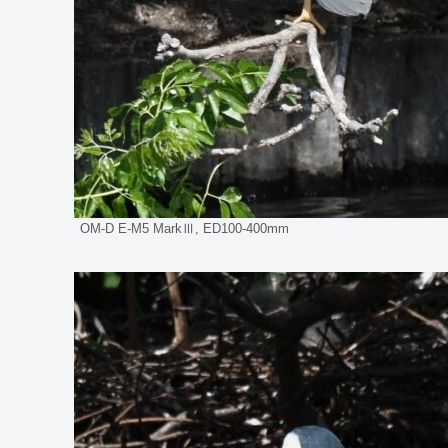
OM-D E-M5 MarkⅢ, ED100-400mm