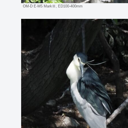
OM-D E-M5 MarkⅢ, ED100-400mm