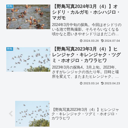
ヒクイナ 2022年9月ヒクイナです。遠く
に道路を横切っている鳥がいたのでレン
【野鳥写真2024年3月（4）】オ
野鳥
ズを向け...
シドリ・カルガモ・ホシハジロ・
マガモ
2024年3月中旬の探鳥。今回はオシドリの
いる池で野鳥撮影。そろそろいなくなる
頃かなと思いきやオシドリはまだこの池
におり、前より多くなっている感じ。撮
2024.03.26
2024.07.04
れたのは、オシドリの他、カルガモ、ホ
シハジロ、マガモ。オシドリ 2024年3月
【野鳥写真2023年3月（4）】ヒ
野鳥
中旬オシドリ...
レンジャク・キレンジャク・ツグ
ミ・ホオジロ・カワラヒワ
2023年3月の探鳥4。3月上旬。2023年、
さすがレンジャクの当たり年。日時と場
所を変えて、またまたヒレンジャク、キ
レンジャクを撮ることができました！レ
2023.03.14
2023.04.23
ンジャクの大集団でした！あまりのレン
ジャク軍団の迫力で、ツグミもあっけに
とられました。...
【野鳥写真2023年3月（4）】ヒレンジャ
ク・キレンジャク・ツグミ・ホオジロ・
カワラヒワ