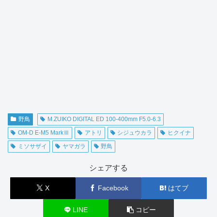
野鳥
M.ZUIKO DIGITAL ED 100-400mm F5.0-6.3
OM-D E-M5 MarkⅢ
アトリ
シジュウカラ
ヒクイナ
ミソサザイ
ヤマガラ
野鳥
シェアする
X
Facebook
はてブ
LINE
コピー