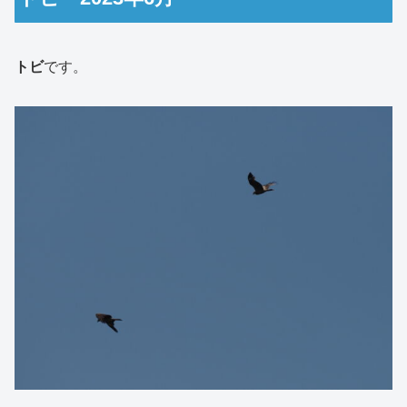
トビ
です。