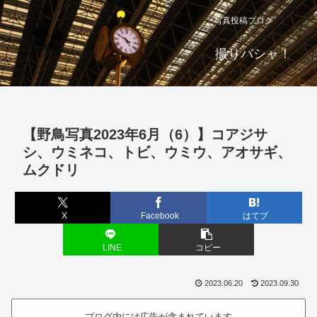
写真投稿ブログ
撮りパシャ！
【野鳥写真2023年6月（6）】コアジサ
シ、ウミネコ、トビ、ウミウ、アオサギ、
ムクドリ
X
Facebook
はてブ
LINE
コピー
2023.06.20
2023.09.30
ブログ内には広告が含まれています