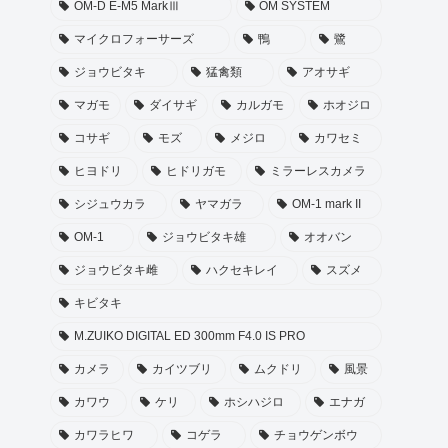
OM-D E-M5 MarkⅢ
OM SYSTEM
マイクロフォーサーズ
鴨
鷺
ジョウビタキ
猛禽類
アオサギ
マガモ
ダイサギ
カルガモ
ホオジロ
コサギ
モズ
メジロ
カワセミ
ヒヨドリ
ヒドリガモ
ミラーレスカメラ
シジュウカラ
ヤマガラ
OM-1 mark II
OM-1
ジョウビタキ雄
オオバン
ジョウビタキ雌
ハクセキレイ
スズメ
キビタキ
M.ZUIKO DIGITAL ED 300mm F4.0 IS PRO
カメラ
カイツブリ
ムクドリ
風景
カワウ
ケリ
ホシハジロ
エナガ
カワラヒワ
コゲラ
チョウゲンボウ