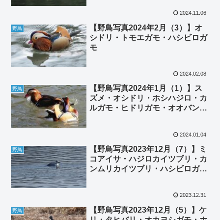
2024.11.06
【野鳥写真2024年2月（3）】オ
野鳥
シドリ・トモエガモ・ハシビロガ
モ
2024.02.08
【野鳥写真2024年1月（1）】ス
野鳥
ズメ・オシドリ・ホシハジロ・カ
ルガモ・ヒドリガモ・オオバン・
ハシビロガモ・オナガガモ
2024.01.04
【野鳥写真2023年12月（7）】ミ
野鳥
コアイサ・ハジロカイツブリ・カ
ンムリカイツブリ・ハシビロガ
モ・ツグミ・ヒヨドリ・カワラヒ
ワ・エナガ・モズ・チョウゲンボ
2023.12.31
ウ・ヌートリア
【野鳥写真2023年12月（5）】ケ
野鳥
リ・タヒバリ・オカヨシガモ・ホ