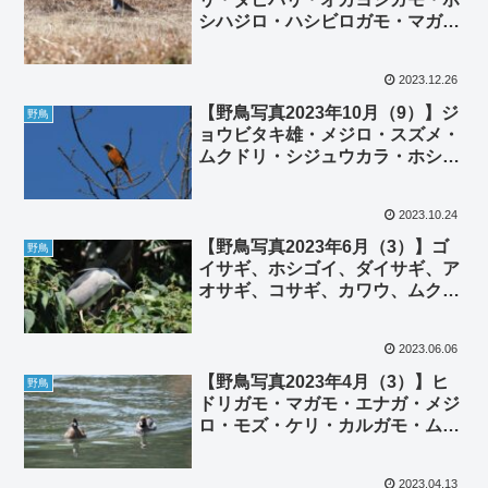
シハジロ・ハシビロガモ・マガ
モ・アカハジロ・ヒドリガモ・カ
ルガモ・謎の鴨
2023.12.26
【野鳥写真2023年10月（9）】ジ
野鳥
ョウビタキ雄・メジロ・スズメ・
ムクドリ・シジュウカラ・ホシハ
ジロ・ヨシガモ？・ヒドリガモ・
キンクロハジロ・ハシビロガモ・
2023.10.24
コサメビタキ・シロハラ・オオル
リ雄若・カワラヒワ
【野鳥写真2023年6月（3）】ゴ
野鳥
イサギ、ホシゴイ、ダイサギ、ア
オサギ、コサギ、カワウ、ムクド
リ親子
2023.06.06
【野鳥写真2023年4月（3）】ヒ
野鳥
ドリガモ・マガモ・エナガ・メジ
ロ・モズ・ケリ・カルガモ・ムク
ドリ・ハシビロガモ・コサギ
2023.04.13