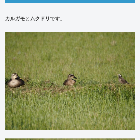
カルガモ
と
ムクドリ
です。