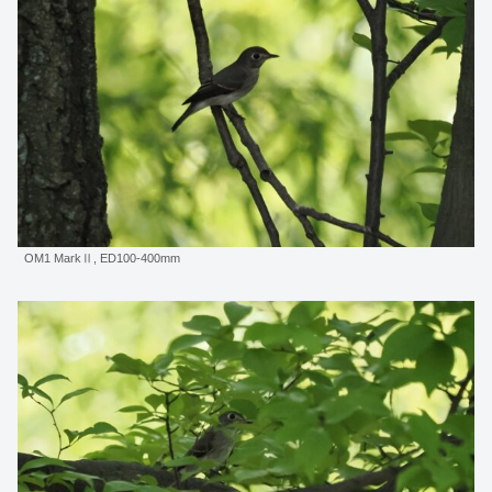
OM1 MarkⅡ, ED100-400mm