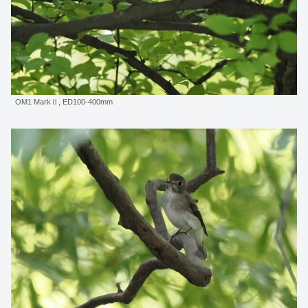
OM1 MarkⅡ, ED100-400mm