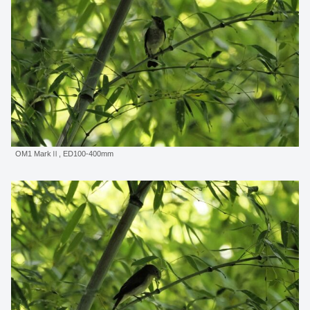
OM1 MarkⅡ, ED100-400mm