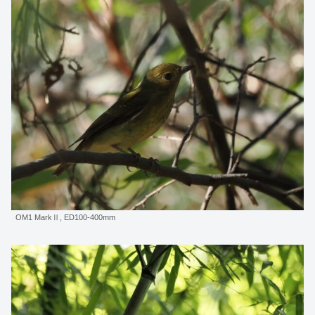
OM1 MarkⅡ, ED100-400mm