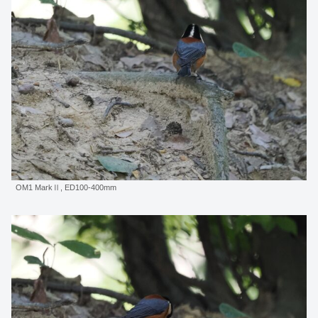
OM1 MarkⅡ, ED100-400mm