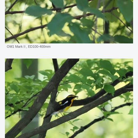
OM1 MarkⅡ, ED100-400mm