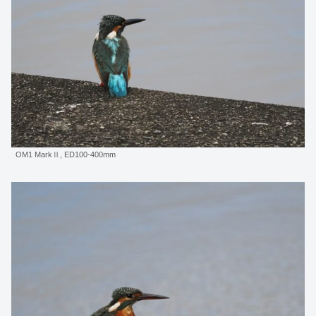
OM1 MarkⅡ, ED100-400mm