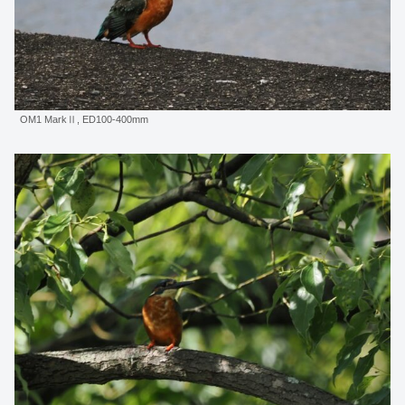
OM1 MarkⅡ, ED100-400mm