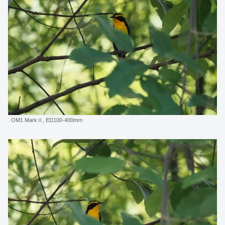
OM1 MarkⅡ, ED100-400mm