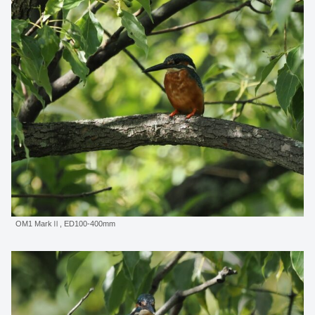
OM1 MarkⅡ, ED100-400mm