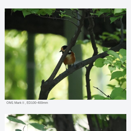
OM1 MarkⅡ, ED100-400mm