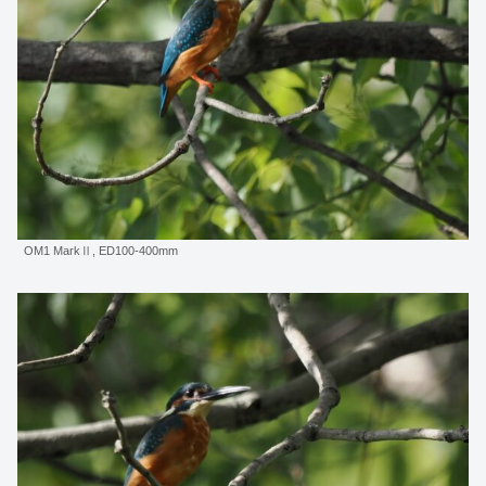
OM1 MarkⅡ, ED100-400mm