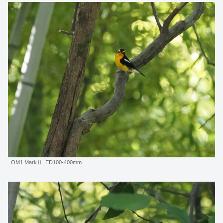
OM1 MarkⅡ, ED100-400mm