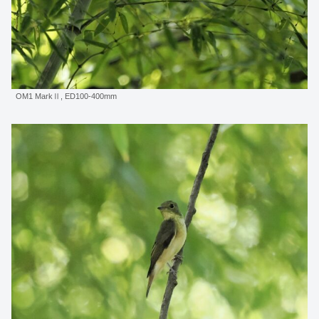
OM1 MarkⅡ, ED100-400mm