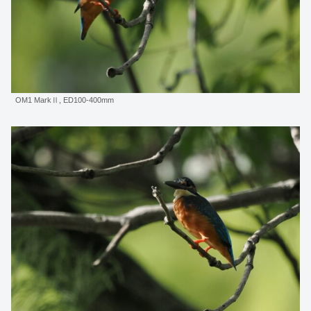
OM1 MarkⅡ, ED100-400mm