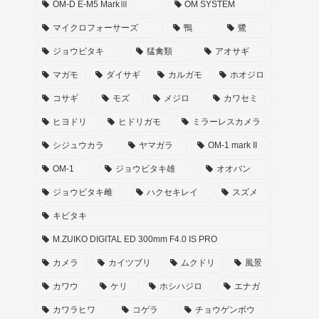
OM-D E-M5 MarkⅢ
OM SYSTEM
マイクロフォーサーズ
鴨
鷺
ジョウビタキ
猛禽類
アオサギ
マガモ
ダイサギ
カルガモ
ホオジロ
コサギ
モズ
メジロ
カワセミ
ヒヨドリ
ヒドリガモ
ミラーレスカメラ
シジュウカラ
ヤマガラ
OM-1 mark II
OM-1
ジョウビタキ雄
オオバン
ジョウビタキ雌
ハクセキレイ
スズメ
キビタキ
M.ZUIKO DIGITAL ED 300mm F4.0 IS PRO
カメラ
カイツブリ
ムクドリ
風景
カワウ
ケリ
ホシハジロ
エナガ
カワラヒワ
コゲラ
チョウゲンボウ