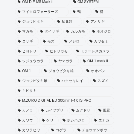
OM-D E-M5 MarkⅢ
OM SYSTEM
マイクロフォーサーズ
鴨
鷺
ジョウビタキ
猛禽類
アオサギ
マガモ
ダイサギ
カルガモ
ホオジロ
コサギ
モズ
メジロ
カワセミ
ヒヨドリ
ヒドリガモ
ミラーレスカメラ
シジュウカラ
ヤマガラ
OM-1 mark II
OM-1
ジョウビタキ雄
オオバン
ジョウビタキ雌
ハクセキレイ
スズメ
キビタキ
M.ZUIKO DIGITAL ED 300mm F4.0 IS PRO
カメラ
カイツブリ
ムクドリ
風景
カワウ
ケリ
ホシハジロ
エナガ
カワラヒワ
コゲラ
チョウゲンボウ