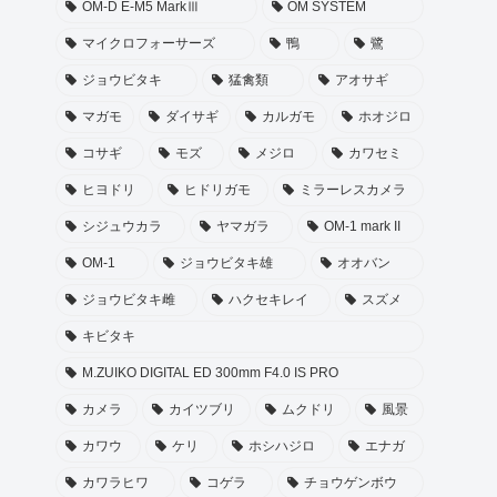
OM-D E-M5 MarkⅢ
OM SYSTEM
マイクロフォーサーズ
鴨
鷺
ジョウビタキ
猛禽類
アオサギ
マガモ
ダイサギ
カルガモ
ホオジロ
コサギ
モズ
メジロ
カワセミ
ヒヨドリ
ヒドリガモ
ミラーレスカメラ
シジュウカラ
ヤマガラ
OM-1 mark II
OM-1
ジョウビタキ雄
オオバン
ジョウビタキ雌
ハクセキレイ
スズメ
キビタキ
M.ZUIKO DIGITAL ED 300mm F4.0 IS PRO
カメラ
カイツブリ
ムクドリ
風景
カワウ
ケリ
ホシハジロ
エナガ
カワラヒワ
コゲラ
チョウゲンボウ