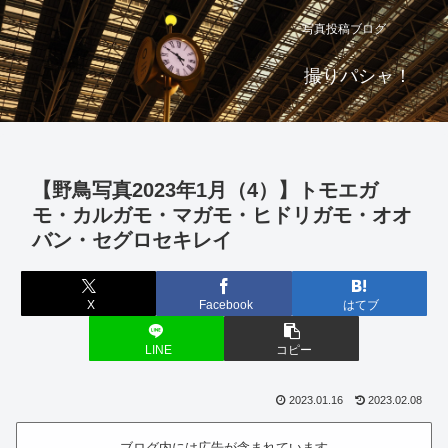
写真投稿ブログ
撮りパシャ！
【野鳥写真2023年1月（4）】トモエガ
モ・カルガモ・マガモ・ヒドリガモ・オオ
バン・セグロセキレイ
X
Facebook
はてブ
LINE
コピー
2023.01.16
2023.02.08
ブログ内には広告が含まれています