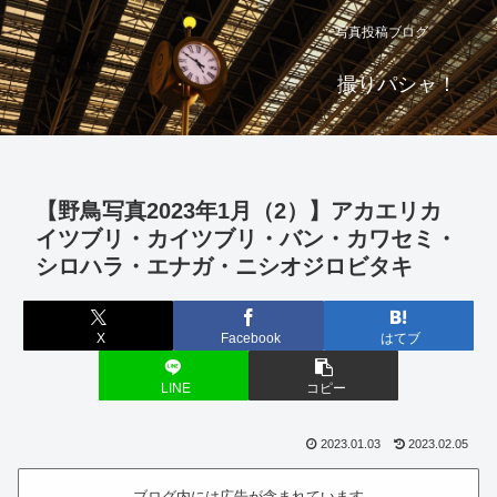
写真投稿ブログ
撮りパシャ！
【野鳥写真2023年1月（2）】アカエリカ
イツブリ・カイツブリ・バン・カワセミ・
シロハラ・エナガ・ニシオジロビタキ
X
Facebook
はてブ
LINE
コピー
2023.01.03
2023.02.05
ブログ内には広告が含まれています