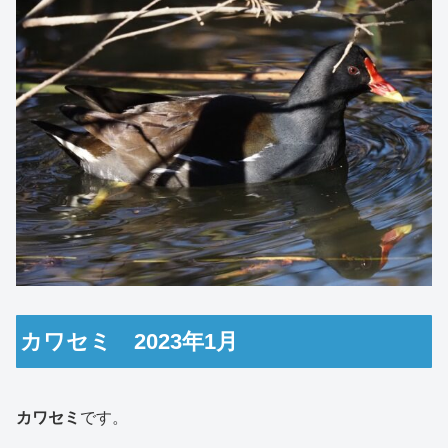
カワセミ 2023年1月
カワセミ
です。