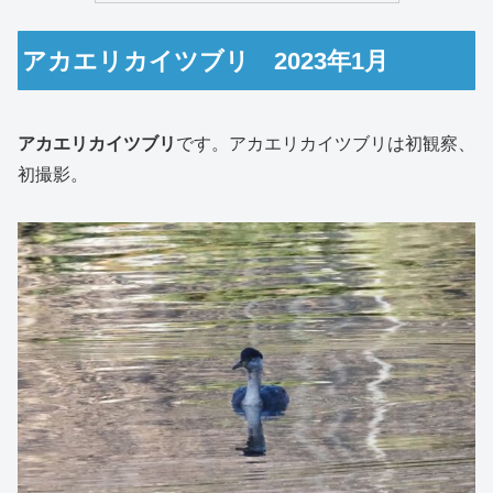
アカエリカイツブリ 2023年1月
アカエリカイツブリ
です。アカエリカイツブリは初観察、
初撮影。