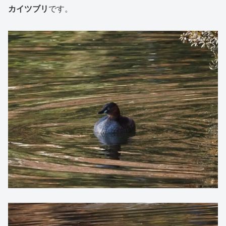
カイツブリ
です。