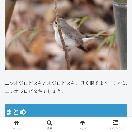
ニシオジロビタキとオジロビタキ、良く似てます。これは
ニシオジロビタキでしょう。
まとめ
ホーム
検索
トップ
サイドバー