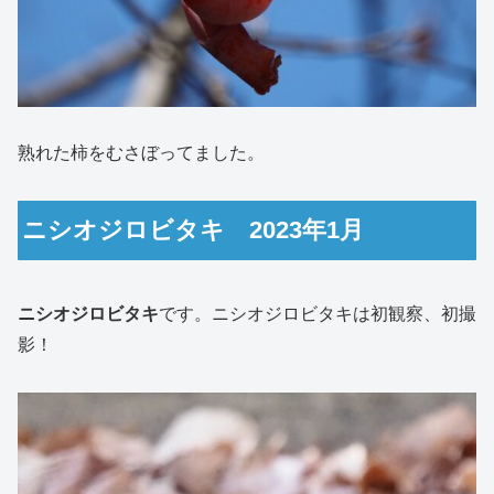
熟れた柿をむさぼってました。
ニシオジロビタキ 2023年1月
ニシオジロビタキ
です。ニシオジロビタキは初観察、初撮
影！