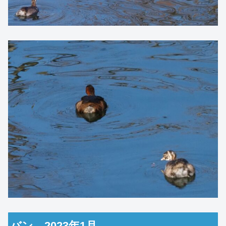
バン 2023年1月