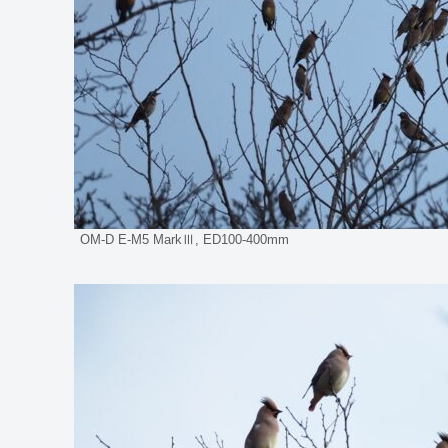
OM-D E-M5 MarkⅢ, ED100-400mm