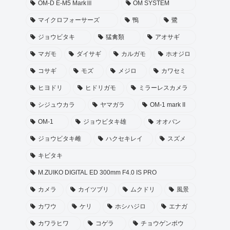
OM-D E-M5 MarkⅢ
OM SYSTEM
マイクロフォーサーズ
鴨
鷺
ジョウビタキ
猛禽類
アオサギ
マガモ
ダイサギ
カルガモ
ホオジロ
コサギ
モズ
メジロ
カワセミ
ヒヨドリ
ヒドリガモ
ミラーレスカメラ
シジュウカラ
ヤマガラ
OM-1 mark II
OM-1
ジョウビタキ雄
オオバン
ジョウビタキ雌
ハクセキレイ
スズメ
キビタキ
M.ZUIKO DIGITAL ED 300mm F4.0 IS PRO
カメラ
カイツブリ
ムクドリ
風景
カワウ
ケリ
ホシハジロ
エナガ
カワラヒワ
コゲラ
チョウゲンボウ