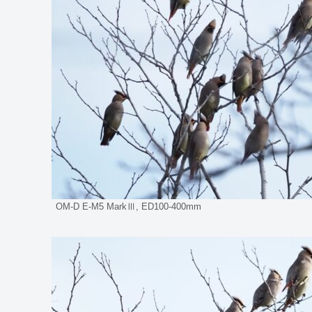
OM-D E-M5 MarkⅢ, ED100-400mm