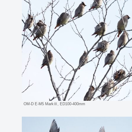
OM-D E-M5 MarkⅢ, ED100-400mm