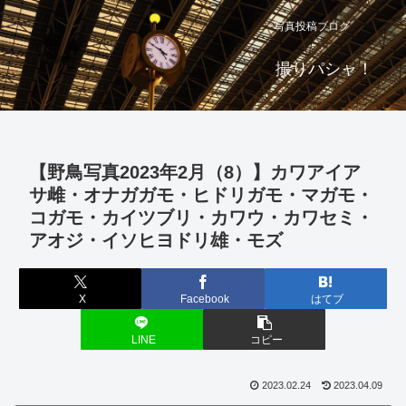
写真投稿ブログ
撮りパシャ！
【野鳥写真2023年2月（8）】カワアイア
サ雌・オナガガモ・ヒドリガモ・マガモ・
コガモ・カイツブリ・カワウ・カワセミ・
アオジ・イソヒヨドリ雄・モズ
X
Facebook
はてブ
LINE
コピー
2023.02.24
2023.04.09