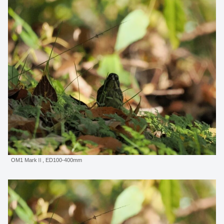
OM1 MarkⅡ, ED100-400mm