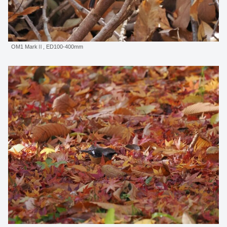
OM1 MarkⅡ, ED100-400mm