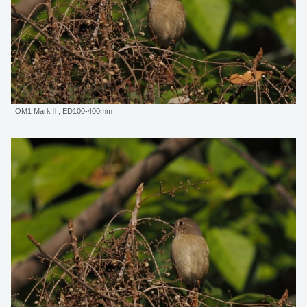
OM1 MarkⅡ, ED100-400mm