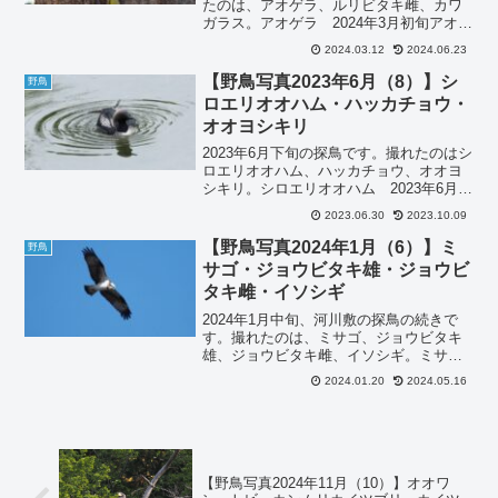
たのは、アオゲラ、ルリビタキ雌、カワ
ガラス。アオゲラ 2024年3月初旬アオゲ
ラです。OM-D E-M5 MarkⅢ, ED100-
2024.03.12
2024.06.23
400mmOM-D E-M5 MarkⅢ, ED100-
400mm...
【野鳥写真2023年6月（8）】シ
野鳥
ロエリオオハム・ハッカチョウ・
オオヨシキリ
2023年6月下旬の探鳥です。撮れたのはシ
ロエリオオハム、ハッカチョウ、オオヨ
シキリ。シロエリオオハム 2023年6月珍
しい鳥が取れました。アビ目、アビ科、
2023.06.30
2023.10.09
アビ属のシロエリオオハム。糞は決まっ
た陸で行うようで、綺麗好きな野鳥のよ
【野鳥写真2024年1月（6）】ミ
野鳥
うです。シロ...
サゴ・ジョウビタキ雄・ジョウビ
タキ雌・イソシギ
2024年1月中旬、河川敷の探鳥の続きで
す。撮れたのは、ミサゴ、ジョウビタキ
雄、ジョウビタキ雌、イソシギ。ミサ
ゴ 2024年1月中旬ミサゴです。OM-D E-
2024.01.20
2024.05.16
M5 MarkⅢ, ED100-400mm+MC14OM-D
E-M5 MarkⅢ...
【野鳥写真2024年11月（10）】オオワ