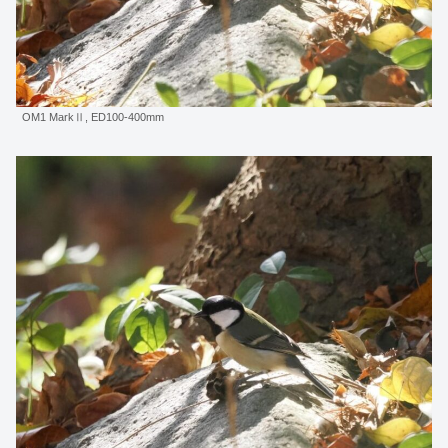
OM1 MarkⅡ, ED100-400mm