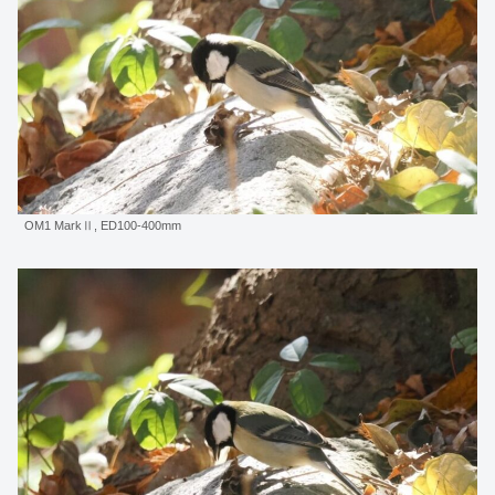
OM1 MarkⅡ, ED100-400mm