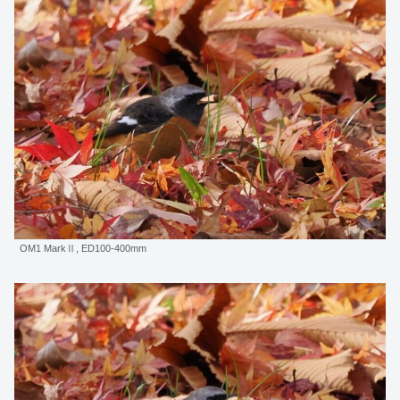
OM1 MarkⅡ, ED100-400mm