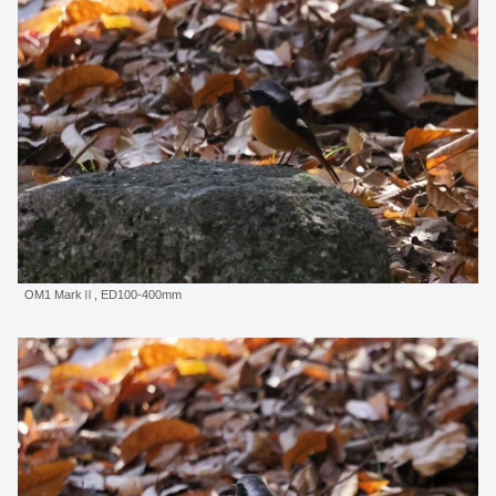
OM1 MarkⅡ, ED100-400mm