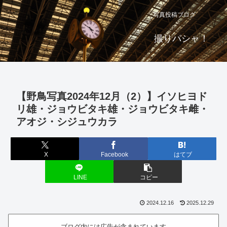
写真投稿ブログ
撮りパシャ！
【野鳥写真2024年12月（2）】イソヒヨド
リ雄・ジョウビタキ雄・ジョウビタキ雌・
アオジ・シジュウカラ
X
Facebook
はてブ
LINE
コピー
2024.12.16
2025.12.29
ブログ内には広告が含まれています