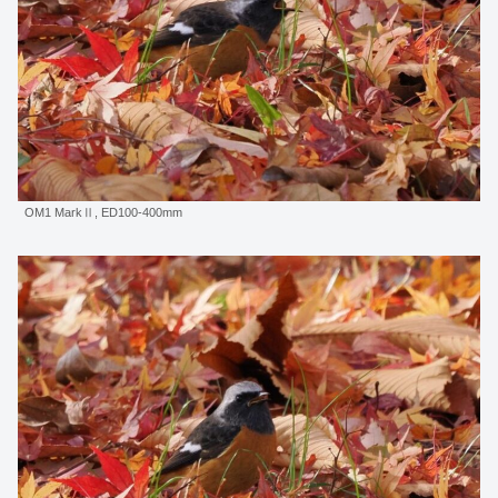
OM1 MarkⅡ, ED100-400mm