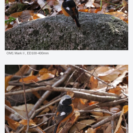
OM1 MarkⅡ, ED100-400mm