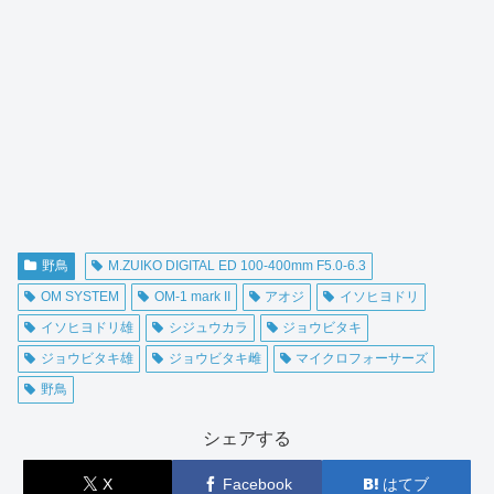
野鳥
M.ZUIKO DIGITAL ED 100-400mm F5.0-6.3
OM SYSTEM
OM-1 mark II
アオジ
イソヒヨドリ
イソヒヨドリ雄
シジュウカラ
ジョウビタキ
ジョウビタキ雄
ジョウビタキ雌
マイクロフォーサーズ
野鳥
シェアする
X
Facebook
はてブ