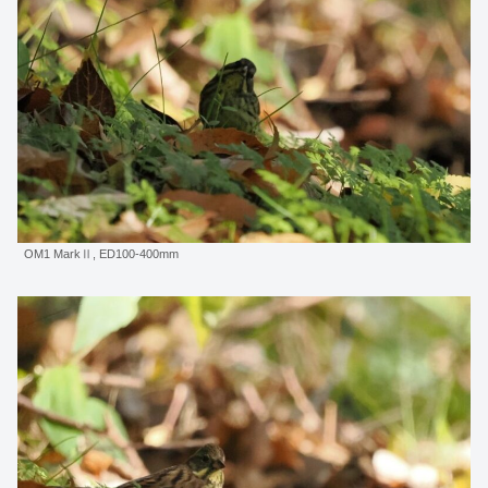
OM1 MarkⅡ, ED100-400mm