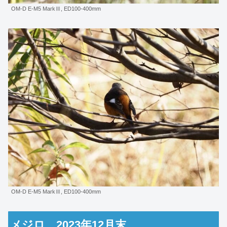
OM-D E-M5 MarkⅢ, ED100-400mm
OM-D E-M5 MarkⅢ, ED100-400mm
メジロ 2023年12月末