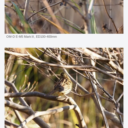
OM-D E-M5 MarkⅢ, ED100-400mm