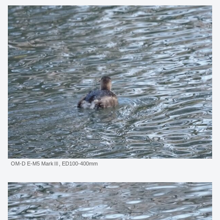
OM-D E-M5 MarkⅢ, ED100-400mm