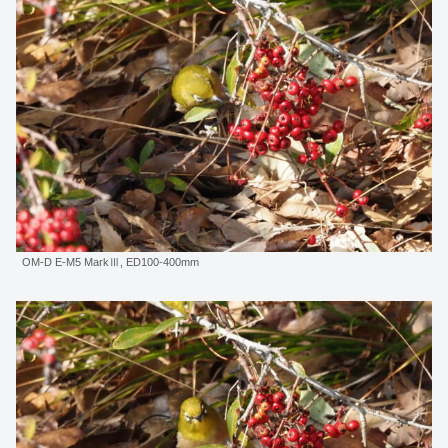
OM-D E-M5 MarkⅢ, ED100-400mm