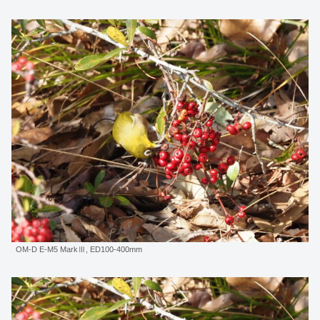
OM-D E-M5 MarkⅢ, ED100-400mm