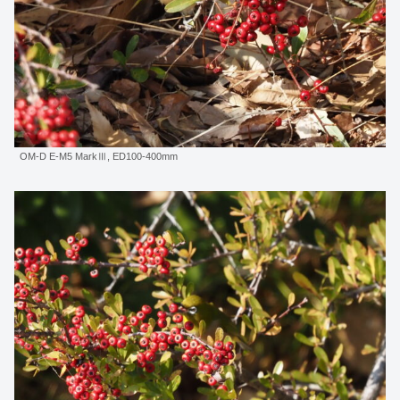
OM-D E-M5 MarkⅢ, ED100-400mm