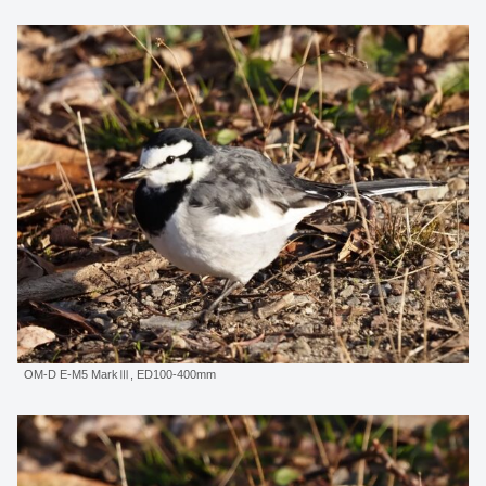
OM-D E-M5 MarkⅢ, ED100-400mm