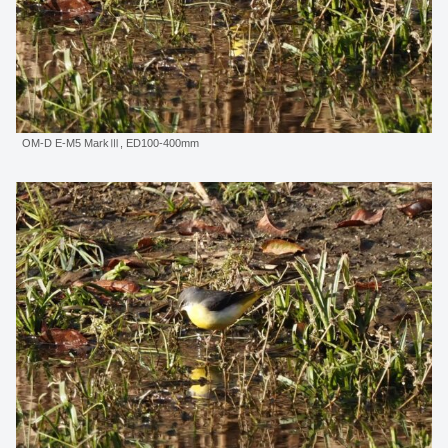
OM-D E-M5 MarkⅢ, ED100-400mm