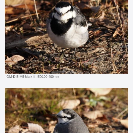
OM-D E-M5 MarkⅢ, ED100-400mm