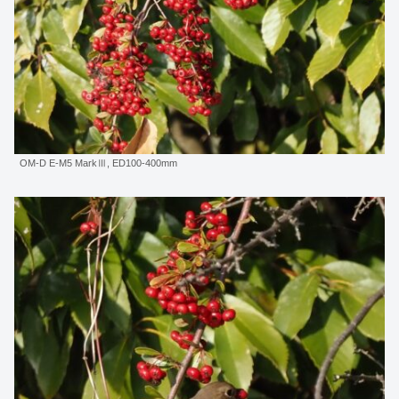
OM-D E-M5 MarkⅢ, ED100-400mm