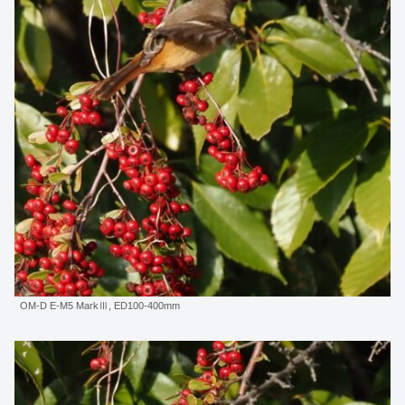
OM-D E-M5 MarkⅢ, ED100-400mm