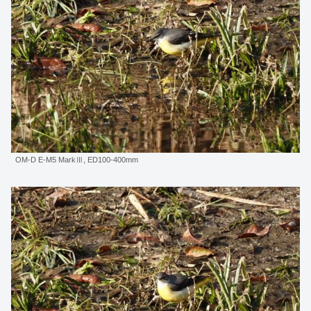
OM-D E-M5 MarkⅢ, ED100-400mm