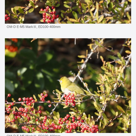
OM-D E-M5 MarkⅢ, ED100-400mm