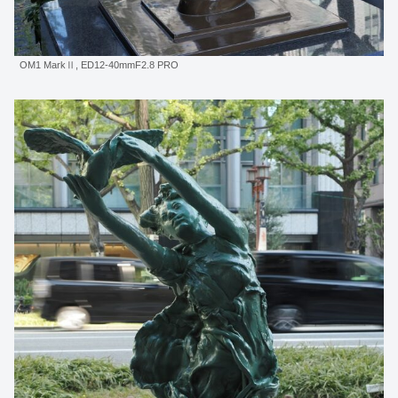
OM1 MarkⅡ, ED12-40mmF2.8 PRO