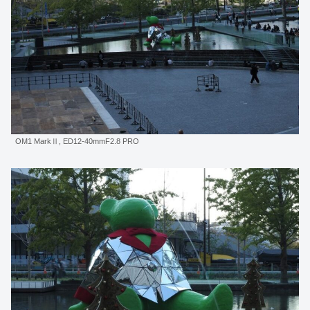
OM1 MarkⅡ, ED12-40mmF2.8 PRO