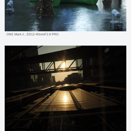
OM1 MarkⅡ, ED12-40mmF2.8 PRO