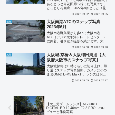
あるとっとり花回廊へ行った写真です。
とっとり花回廊 2022年8月とっとり花回
廊は日本最大級のフラワーパークとのこ
2022.09.02
2022.09.05
と。ひまわりの花が見ごろらしいので米
子道に乗る前にとっとり花回廊へ寄って
大阪南港ATCのスナップ写真
植物
みました。と...
2023年6月
大阪南港野鳥園から歩いて大阪南港
ATC（アジア太平洋トレードセンター）
に到着。引き続き撮影を続けます。大阪
南港ATCのスナップ写真レンズはライカ
2023.06.08
2023.09.20
マクロ 45mm/F2.8 を装着したまま大阪南
港ATC周辺を散策。LEICA DG MACRO...
大阪城-京橋＆大阪梅田周辺【大
風景
阪府大阪市のスナップ写真】
大阪城探鳥は15時くらいに切り上げ、帰
り道にスナップ写真撮影。カメラはその
ままOM-D E-M5 MarkⅢ。レンズはお散
歩カメラとしてお気に入りのM.ZUIKO
2023.05.05
2023.07.17
DIGITAL ED 12-45mm F4.0 PROに交換
してブラ撮影。大...
【大三元ズームレンズ】M.ZUIKO
DIGITAL ED 12-40mm F2.8 PRO IIのレ
ビューと作例写真