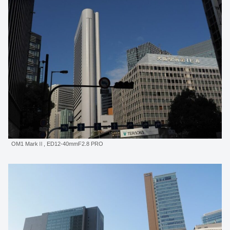
OM1 MarkⅡ, ED12-40mmF2.8 PRO