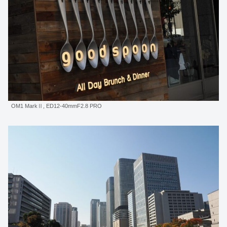
OM1 MarkⅡ, ED12-40mmF2.8 PRO