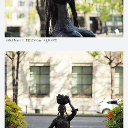
OM1 MarkⅡ, ED12-40mmF2.8 PRO