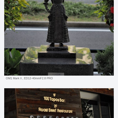
OM1 MarkⅡ, ED12-40mmF2.8 PRO