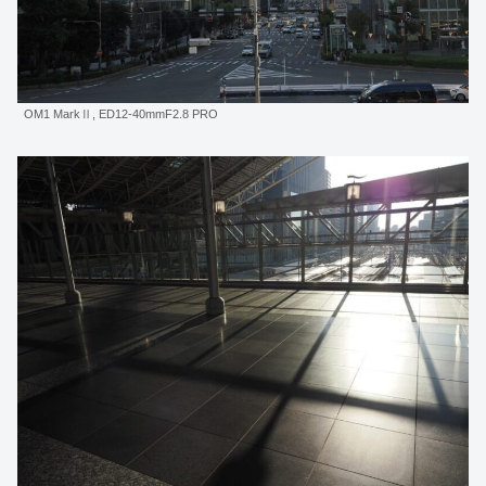
OM1 MarkⅡ, ED12-40mmF2.8 PRO