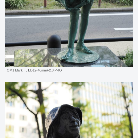
OM1 MarkⅡ, ED12-40mmF2.8 PRO