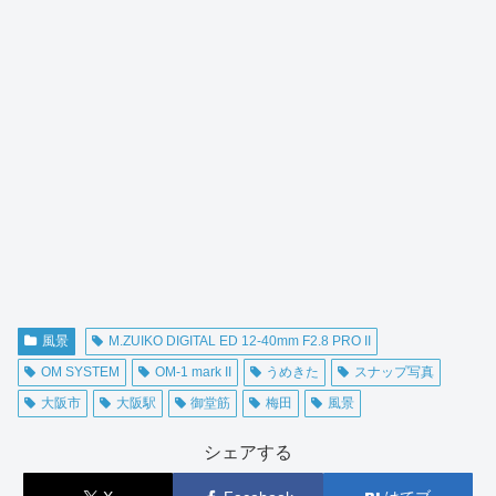
風景
M.ZUIKO DIGITAL ED 12-40mm F2.8 PRO II
OM SYSTEM
OM-1 mark II
うめきた
スナップ写真
大阪市
大阪駅
御堂筋
梅田
風景
シェアする