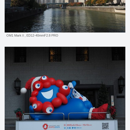
OM1 MarkⅡ, ED12-40mmF2.8 PRO