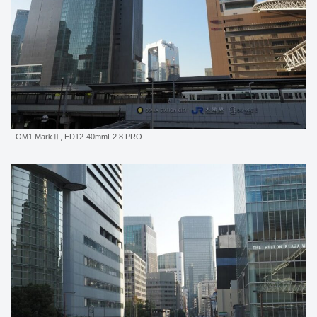
OM1 MarkⅡ, ED12-40mmF2.8 PRO