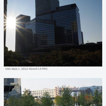
OM1 MarkⅡ, ED12-40mmF2.8 PRO