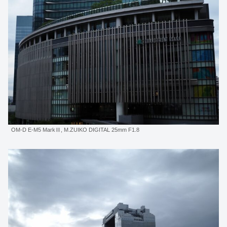
OM-D E-M5 MarkⅢ, M.ZUIKO DIGITAL 25mm F1.8