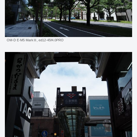
OM-D E-M5 MarkⅢ, ed12-45f4.0PRO