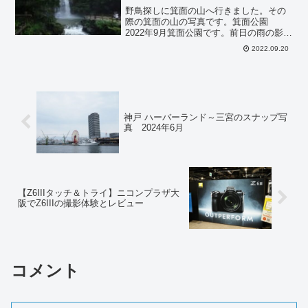
野鳥探しに箕面の山へ行きました。その
際の箕面の山の写真です。箕面公園
2022年9月箕面公園です。前日の雨の影響
で滝の流量が凄い。滝のしぶきで周辺は
2022.09.20
霧状になっていました。朝が早かったの
で昆虫館は開いていません。箕面公園の
箕面の滝の近くには大...
神戸 ハーバーランド～三宮のスナップ写
真 2024年6月
【Z6IIIタッチ＆トライ】ニコンプラザ大
阪でZ6IIIの撮影体験とレビュー
コメント