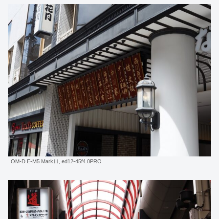
OM-D E-M5 MarkⅢ, ed12-45f4.0PRO