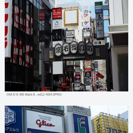
OM-D E-M5 MarkⅢ, ed12-45f4.0PRO