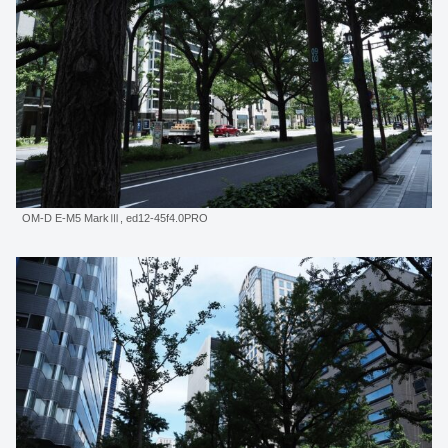
OM-D E-M5 MarkⅢ, ed12-45f4.0PRO