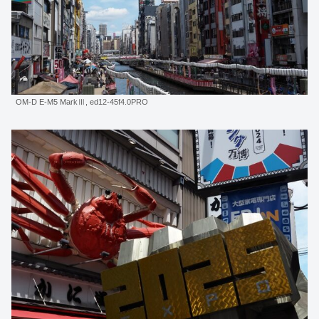
OM-D E-M5 MarkⅢ, ed12-45f4.0PRO