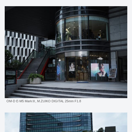
OM-D E-M5 MarkⅢ, M.ZUIKO DIGITAL 25mm F1.8