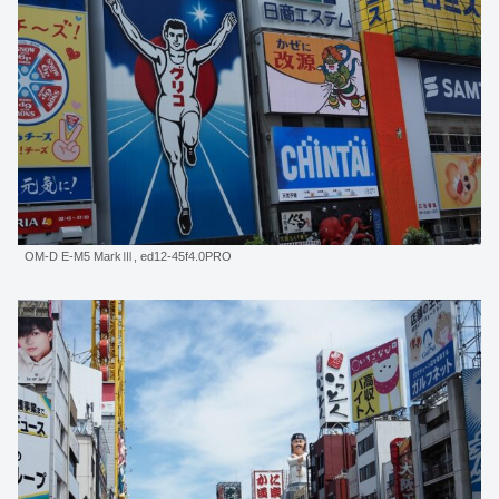
OM-D E-M5 MarkⅢ, ed12-45f4.0PRO