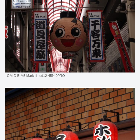
OM-D E-M5 MarkⅢ, ed12-45f4.0PRO