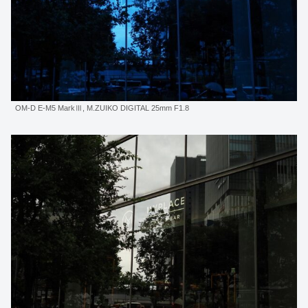
OM-D E-M5 MarkⅢ, M.ZUIKO DIGITAL 25mm F1.8