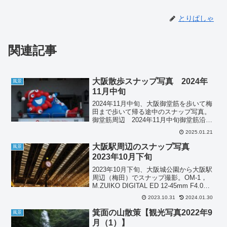
とりぱしゃ
関連記事
大阪散歩スナップ写真 2024年
風景
11月中旬
2024年11月中旬、大阪御堂筋を歩いて梅
田まで歩いて帰る途中のスナップ写真。
御堂筋周辺 2024年11月中旬御堂筋沿い
をお散歩しながらスナップ撮影。OM1
2025.01.21
MarkⅡ, ED12-40mmF2.8 PROOM1
MarkⅡ, ED12-4...
大阪駅周辺のスナップ写真
風景
2023年10月下旬
2023年10月下旬、大阪城公園から大阪駅
周辺（梅田）でスナップ撮影。OM-1，
M.ZUIKO DIGITAL ED 12-45mm F4.0
PROのスナップ撮影スナップ写真は、
2023.10.31
2024.01.30
OM-1とM.ZUIKO DIGITAL ED 12-45m...
箕面の山散策【観光写真2022年9
風景
月（1）】