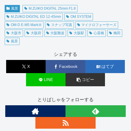
風景
M.ZUIKO DIGITAL 25mm F1.8
M.ZUIKO DIGITAL ED 12-45mm
OM SYSTEM
OM-D E-M5 MarkⅢ
スナップ写真
マイクロフォーサーズ
大阪市
大阪府
大阪難波
大阪駅
心斎橋
梅田
風景
シェアする
X
Facebook
はてブ
LINE
コピー
とりぱしゃをフォローする