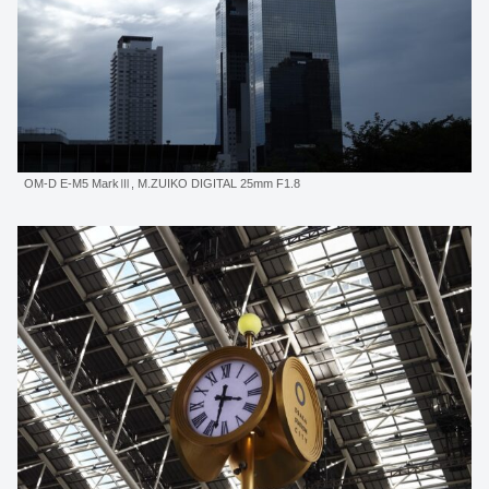
OM-D E-M5 MarkⅢ, M.ZUIKO DIGITAL 25mm F1.8