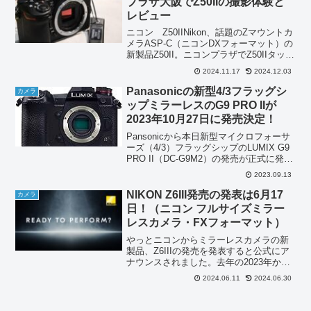
プラザ大阪でZ50IIの撮影体験と
レビュー
ニコン Z50IINikon、話題のZマウントカ
メラASP-C（ニコンDXフォーマット）の
新製品Z50II。ニコンプラザでZ50IIタッチ
＆トライのイベントをやっていましたの
2024.11.17
2024.12.03
で、ニコンプラザ大阪へ行ってきまし
た。Z50が発売されたのが201...
Panasonicの新型4/3フラッグシ
カメラ
ップミラーレスのG9 PRO IIが
2023年10月27日に発売決定！
Pansonicから本日新型マイクロフォーサ
ーズ（4/3）フラッグシップのLUMIX G9
PRO II（DC-G9M2）の発売が正式に発表
されました。静止撮影に重きを置いたマ
2023.09.13
イクロフォーサーズミラーレスカメラで
す。新型のフラッグシップモデ...
NIKON Z6III発売の発表は6月17
カメラ
日！（ニコン フルサイズミラー
レスカメラ・FXフォーマット）
やっとニコンからミラーレスカメラの新
製品、Z6IIIの発売を発表すると公式にア
ナウンスされました。去年の2023年から
Z6IIIが出るぞ出るぞと噂されていました
2024.06.11
2024.06.30
が、2024年6月、やっとアナウンスされま
したね。気になるのはまずZ6IIIのス...