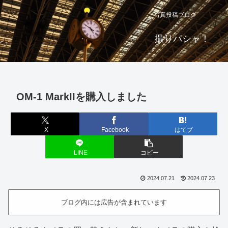
写真投稿ブログ
撮りパシャ！
OM-1 MarkIIを購入しました
X
Facebook
はてブ
LINE
コピー
2024.07.21
2024.07.23
ブログ内には広告が含まれています