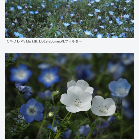
OM-D E-M5 MarkⅢ, ED12-200mm,PLフィルター