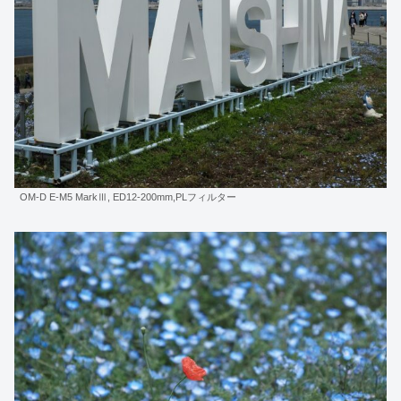
OM-D E-M5 MarkⅢ, ED12-200mm,PLフィルター