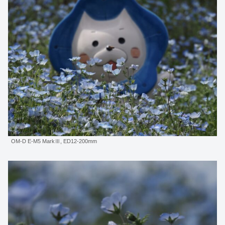
OM-D E-M5 MarkⅢ, ED12-200mm