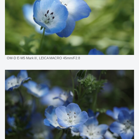
OM-D E-M5 MarkⅢ, LEICA MACRO 45mm/F2.8