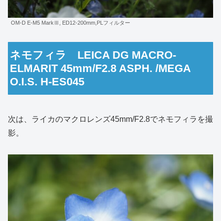
OM-D E-M5 MarkⅢ, ED12-200mm,PLフィルター
ネモフィラ LEICA DG MACRO-
ELMARIT 45mm/F2.8 ASPH. /MEGA
O.I.S. H-ES045
次は、ライカのマクロレンズ45mm/F2.8でネモフィラを撮
影。