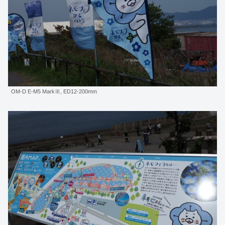
OM-D E-M5 MarkⅢ, ED12-200mm