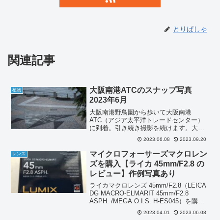
とりぱしゃ
関連記事
大阪南港ATCのスナップ写真
植物
2023年6月
大阪南港野鳥園から歩いて大阪南港
ATC（アジア太平洋トレードセンター）
に到着。引き続き撮影を続けます。大阪
南港ATCのスナップ写真レンズはライカ
2023.06.08
2023.09.20
マクロ 45mm/F2.8 を装着したまま大阪南
港ATC周辺を散策。LEICA DG MACRO...
マイクロフォーサーズマクロレン
レンズ
ズを購入【ライカ 45mm/F2.8 の
レビュー】作例写真あり
ライカマクロレンズ 45mm/F2.8（LEICA
DG MACRO-ELMARIT 45mm/F2.8
ASPH. /MEGA O.I.S. H-ES045）を購入
しました。Panasonic マイクロフォーサ
2023.04.01
2023.06.08
ーズ用 ライカ DG MAC...