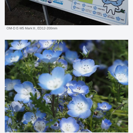
OM-D E-M5 MarkⅢ, ED12-200mm