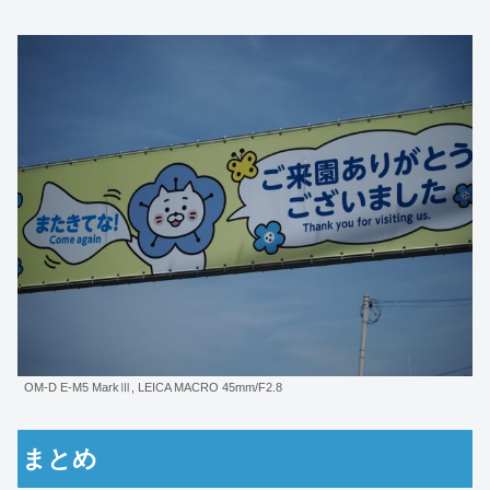
OM-D E-M5 MarkⅢ, LEICA MACRO 45mm/F2.8
まとめ