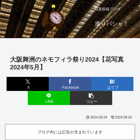
写真投稿ブログ
撮りパシャ！
大阪舞洲のネモフィラ祭り2024【花写真
2024年5月】
X
Facebook
はてブ
LINE
コピー
2024.05.04
2024.09.26
ブログ内には広告が含まれています