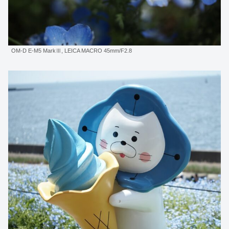
OM-D E-M5 MarkⅢ, LEICA MACRO 45mm/F2.8