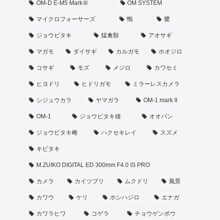
OM-D E-M5 MarkⅢ
OM SYSTEM
マイクロフォーサーズ
鴨
鷺
ジョウビタキ
猛禽類
アオサギ
マガモ
ダイサギ
カルガモ
ホオジロ
コサギ
モズ
メジロ
カワセミ
ヒヨドリ
ヒドリガモ
ミラーレスカメラ
シジュウカラ
ヤマガラ
OM-1 mark II
OM-1
ジョウビタキ雄
オオバン
ジョウビタキ雌
ハクセキレイ
スズメ
キビタキ
M.ZUIKO DIGITAL ED 300mm F4.0 IS PRO
カメラ
カイツブリ
ムクドリ
風景
カワウ
ケリ
ホシハジロ
エナガ
カワラヒワ
コゲラ
チョウゲンボウ