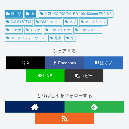
爬虫類
虫
M.ZUIKO DIGITAL ED 100-400mm F5.0-6.3
OM SYSTEM
OM-1 mark II
アブ
カミキリムシ
トカゲ
トンボ
ニホントカゲ
ニホンマムシ
マイクロフォーサーズ
昆虫
蛇
シェアする
X
Facebook
はてブ
LINE
コピー
とりぱしゃをフォローする