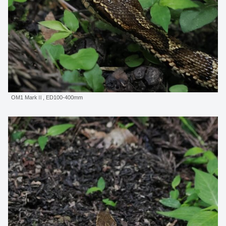
OM1 MarkⅡ, ED100-400mm