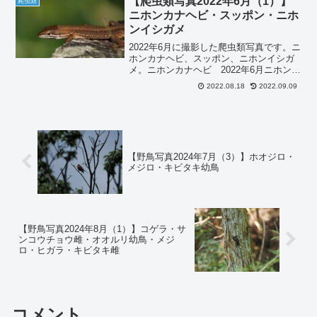
【爬虫類写真2022年6月（1）】
爬虫類
ニホンカナヘビ・スッポン・ニホ
ンイシガメ
2022年6月に撮影した爬虫類写真です。ニ
ホンカナヘビ、スッポン、ニホンイシガ
メ。ニホンカナヘビ 2022年6月ニホンカ
ナヘビです。スッポン 2022年6月スッポ
2022.08.18
2022.09.09
ンです。ニホンイシガメ 2022年6月ニホ
ンイシガメです。まとめ今回使用した
カ...
【野鳥写真2024年7月（3）】ホオジロ・
メジロ・キビタキ幼鳥
【野鳥写真2024年8月（1）】コゲラ・サ
ンコウチョウ雌・オオルリ幼鳥・メジ
ロ・ヒガラ・キビタキ雌
コメント