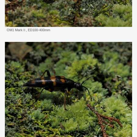
OM1 MarkⅡ, ED100-400mm