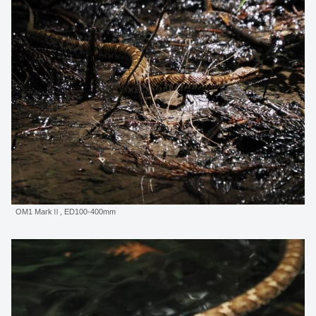
OM1 MarkⅡ, ED100-400mm