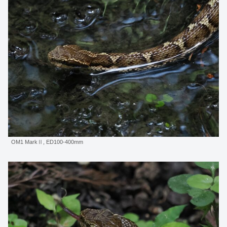
OM1 MarkⅡ, ED100-400mm