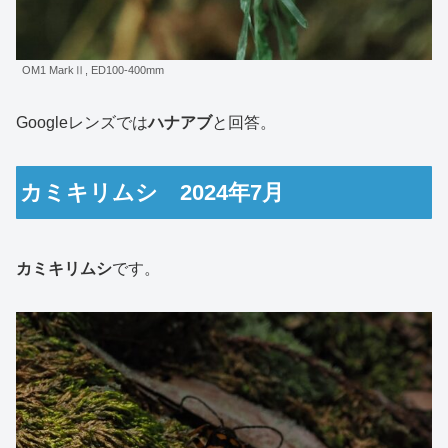
OM1 MarkⅡ, ED100-400mm
Googleレンズでは
ハナアブ
と回答。
カミキリムシ 2024年7月
カミキリムシ
です。