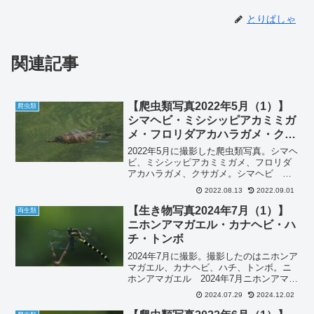
とりぱしゃ
関連記事
【爬虫類写真2022年5月（1）】
爬虫類
シマヘビ・ミシシッピアカミミガ
メ・フロリダアカハラガメ・クサ
ガメ
2022年5月に撮影した爬虫類写真。シマヘ
ビ、ミシシッピアカミミガメ、フロリダ
アカハラガメ、クサガメ。シマヘビ
2022年5月シマヘビです。川の中を泳いで
2022.08.13
2022.09.01
いました。シマヘビを見たのは何年ぶり
だろうか？ミシシッピアカミミガメ
【生き物写真2024年7月（1）】
両生類
2022年5月ミ...
ニホンアマガエル・カナヘビ・ハ
チ・トンボ
2024年7月に撮影。撮影したのはニホンア
マガエル、カナヘビ、ハチ、トンボ。ニ
ホンアマガエル 2024年7月ニホンアマガ
エルです。OM-D E-M5 MarkⅢ, ED100-
2024.07.29
2024.12.02
400mmOM-D E-M5 MarkⅢ, ED100-
400m...