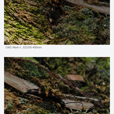
OM1 MarkⅡ, ED100-400mm