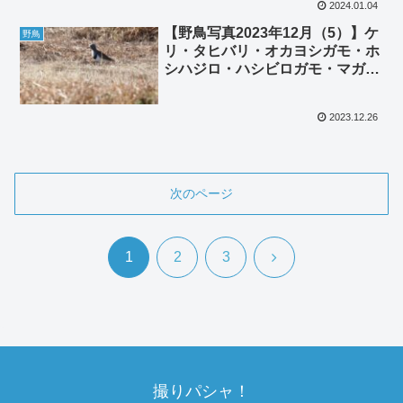
2024.01.04
【野鳥写真2023年12月（5）】ケ
野鳥
リ・タヒバリ・オカヨシガモ・ホ
シハジロ・ハシビロガモ・マガ
モ・アカハジロ・ヒドリガモ・カ
ルガモ・謎の鴨
2023.12.26
次のページ
次
1
2
3
へ
撮りパシャ！