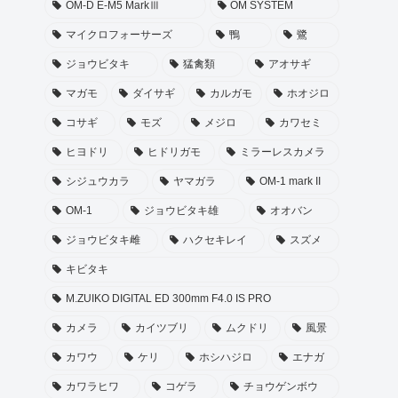
OM-D E-M5 MarkⅢ
OM SYSTEM
マイクロフォーサーズ
鴨
鷺
ジョウビタキ
猛禽類
アオサギ
マガモ
ダイサギ
カルガモ
ホオジロ
コサギ
モズ
メジロ
カワセミ
ヒヨドリ
ヒドリガモ
ミラーレスカメラ
シジュウカラ
ヤマガラ
OM-1 mark II
OM-1
ジョウビタキ雄
オオバン
ジョウビタキ雌
ハクセキレイ
スズメ
キビタキ
M.ZUIKO DIGITAL ED 300mm F4.0 IS PRO
カメラ
カイツブリ
ムクドリ
風景
カワウ
ケリ
ホシハジロ
エナガ
カワラヒワ
コゲラ
チョウゲンボウ